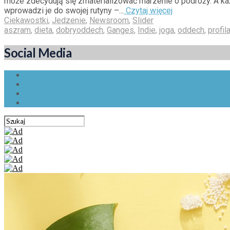
może zdecydują się zmaterializować marzenie o podróży. A każd
wprowadzi je do swojej rutyny –...
Czytaj więcej
Ciekawostki
,
Jedzenie
,
Newsroom
,
Slider
aszram
,
dieta
,
dobryoddech
,
Ganges
,
Indie
,
joga
,
oddech
,
profil
Social Media