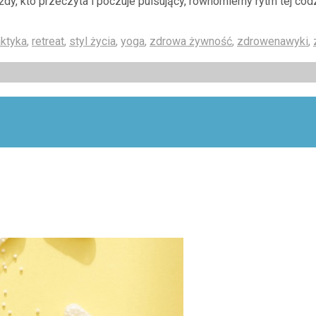
y, kto przeczyta i poczuje pulsujący, równomierny rytm tej codz
aktyka
,
retreat
,
styl życia
,
yoga
,
zdrowa żywność
,
zdrowenawyki
,