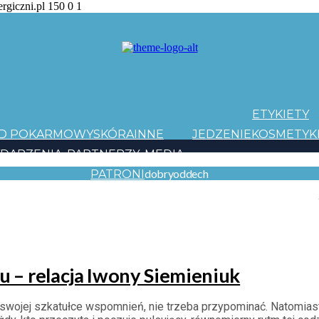
ergiczni.pl
150
0
1
ETYKIETY
AD POKARMOWY
SKÓRA
INNE
JEDZENIE
KOSMETYK
DARZENIA
PARTNERZY
MEDIA
dobryoddech
PATRONI
Y EVOLUTION
E ROOTS
LESS IS MORE
DO IT YOURSELF
YOUR MOVE
 – relacja Iwony Siemieniuk
wojej szkatułce wspomnień, nie trzeba przypominać. Natomiast c