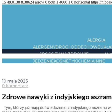
15
49.0138
8.38624
arrow
0
both
1
4000
1
0
horizontal
https://hipoal
ALERGIA
ALERGENY
DROGI ODDECHOWE
UKŁ
SPOSOBY NA ZDROWIE
WY
JEDZENIE
KOSMETYKI
CHEMIA
INNE
HAPP
10 KROKÓW
HAPPY CARD
BACK TO TH
10 maja 2023
0 Komentarz
Zdrowe nawyki z indyjskiego aszramu
Tym, którzy już mają doświadczenie z indyjskiego aszramu w s