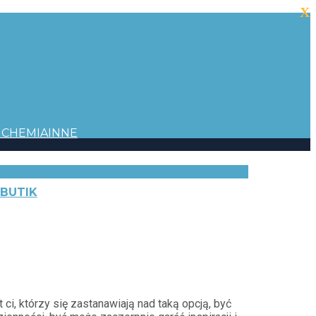
X
I
CHEMIA
INNE
BUTIK
KONTAKT
O NAS
REDAKCJA
PRENUMERATA
i, którzy się zastanawiają nad taką opcją, być