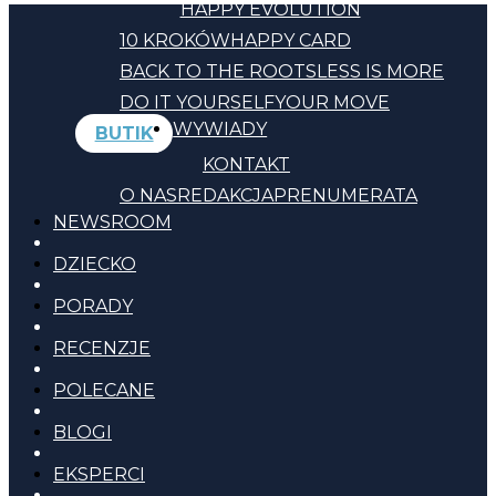
HAPPY EVOLUTION
10 KROKÓW
HAPPY CARD
BACK TO THE ROOTS
LESS IS MORE
DO IT YOURSELF
YOUR MOVE
WYWIADY
BUTIK
KONTAKT
O NAS
REDAKCJA
PRENUMERATA
NEWSROOM
DZIECKO
PORADY
RECENZJE
POLECANE
BLOGI
EKSPERCI