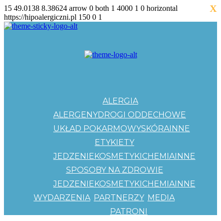
X
15
49.0138
8.38624
arrow
0
both
1
4000
1
0
horizontal
https://hipoalergiczni.pl
150
0
1
ALERGIA
ALERGENY
DROGI ODDECHOWE
UKŁAD POKARMOWY
SKÓRA
INNE
ETYKIETY
JEDZENIE
KOSMETYKI
CHEMIA
INNE
SPOSOBY NA ZDROWIE
JEDZENIE
KOSMETYKI
CHEMIA
INNE
WYDARZENIA
PARTNERZY
MEDIA
PATRONI