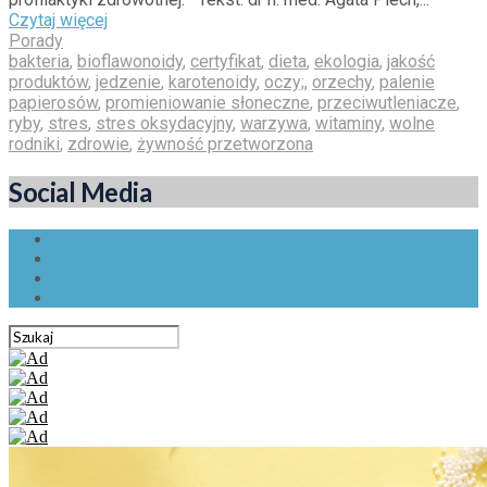
Czytaj więcej
Porady
bakteria
,
bioflawonoidy
,
certyfikat
,
dieta
,
ekologia
,
jakość
produktów
,
jedzenie
,
karotenoidy
,
oczy;
,
orzechy
,
palenie
papierosów
,
promieniowanie słoneczne
,
przeciwutleniacze
,
ryby
,
stres
,
stres oksydacyjny
,
warzywa
,
witaminy
,
wolne
rodniki
,
zdrowie
,
żywność przetworzona
Social Media