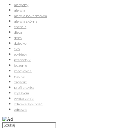
alergeny
alergia
alergia pokarmowa
alergia skórna
chemia
dieta
dom
dziecko
eko
etykiety
kosmetyki
leczenie
medycyna
nauka
organic
profilaktyka
styl życia
wydarzenia
zdrowa żywność
zdrowie