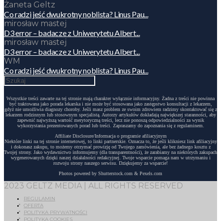
Żaneta Geltz
Co radzi jeść dwukrotny noblista? Linus Pau...
mirosław mastej
D3 error – badacze z Uniwerytetu Albert...
mirosław mastej
D3 error – badacze z Uniwerytetu Albert...
WM
Co radzi jeść dwukrotny noblista? Linus Pau...
Wszystkie treści zawarte na tej stronie mają charakter wyłącznie informacyjny. Żadna z treści nie powinna
być traktowana jako porada lekarska i nie może być stosowana jako zastępstwo konsultacji z lekarzem,
gdyż nie umożliwia diagnozy choroby. Jeśli masz problem ze swoim zdrowiem radzimy skontaktować się z
lekarzem rodzinnym lub stosownym specjalistą. Autorzy artykułów dokładają największej staranności, aby
zapewnić najwyższą wartość merytoryczną treści, lecz nie ponoszą odpowiedzialności za wynik
wykorzystania prezentowanych porad lub treści. Zapraszamy do zapoznania się z regulaminem.
Affiliate Disclosure/Informacja o programie afiliacyjnym
Niektóre linki na tej stronie internetowej, to linki partnerskie. Oznacza to, że jeśli klikniesz link afiliacyjny
i dokonasz zakupu, to możemy otrzymać prowizję od Twojego zamówienia, ale bez żadnego kosztu z
Twojej strony. Jako wydawnictwo informujemy (dla transparentności), że zarabiamy na niektórych zakupach
wygenerowanych dzięki naszej działalności redakcyjnej. Twoje wsparcie pomaga nam w utrzymaniu i
rozwoju strony naszego serwisu. Dziękujemy za wsparcie!
Photos powered by Shutterstock.com & Pexels.com
2023 GELTZ MEDIA | ALL RIGHTS RESERVED
REGULAMIN
OFERTA
POLITYKA PRYWATNOŚCI
POLITYKA COOKIES