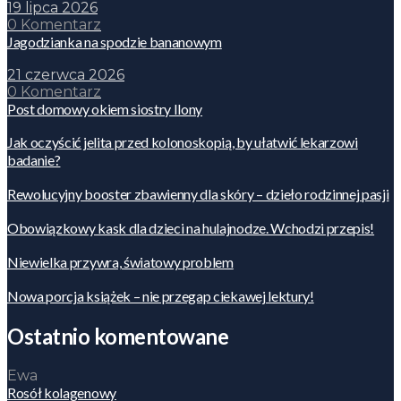
19 lipca 2026
0 Komentarz
Jagodzianka na spodzie bananowym
21 czerwca 2026
0 Komentarz
Post domowy okiem siostry Ilony
Jak oczyścić jelita przed kolonoskopią, by ułatwić lekarzowi
badanie?
Rewolucyjny booster zbawienny dla skóry – dzieło rodzinnej pasji
Obowiązkowy kask dla dzieci na hulajnodze. Wchodzi przepis!
Niewielka przywra, światowy problem
Nowa porcja książek – nie przegap ciekawej lektury!
Ostatnio komentowane
Ewa
Rosół kolagenowy