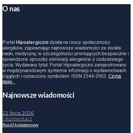
O nas
Portal
Hipoalergiczni
działa na rzecz społeczności
alergików, zapewniając najnowsze wiadomości ze świata
nauki, medycyny, w szczególności promujących bezpieczne i
sprawdzone sposoby eliminacji alergenów z codziennego
życia. Wydawany tytuł: Portal Hipoalergiczni zarejestrowano
w międzynarodowym systemie informacji o wydawnictwach
ciągłych i oznaczono symbolem: ISSN 2544-2953.
Czytaj
dalej…
Najnowsze wiadomości
22 lipca 2026
1 Komentarz
Rosół kolagenowy