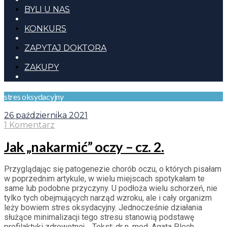
BYLI U NAS
KONKURS
ZAPYTAJ DOKTORA
ZAKUPY
stres oksydacyjny
26 października 2021
1 Komentarz
Jak „nakarmić” oczy – cz. 2.
Przyglądając się patogenezie chorób oczu, o których pisałam
w poprzednim artykule, w wielu miejscach spotykałam te
same lub podobne przyczyny. U podłoża wielu schorzeń, nie
tylko tych obejmujących narząd wzroku, ale i cały organizm
leży bowiem stres oksydacyjny. Jednocześnie działania
służące minimalizacji tego stresu stanowią podstawę
profilaktyki zdrowotnej. Tekst: dr n. med. Agata Plech,...