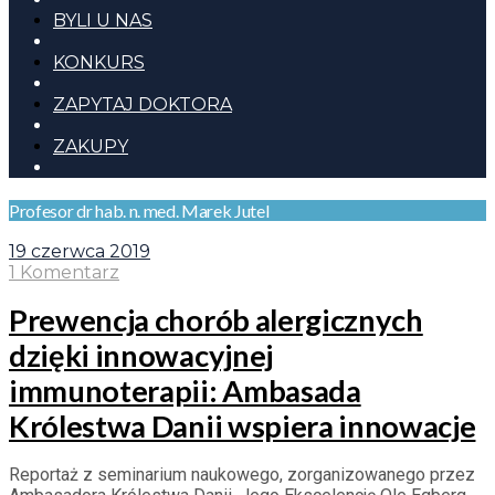
BYLI U NAS
KONKURS
ZAPYTAJ DOKTORA
ZAKUPY
Profesor dr hab. n. med. Marek Jutel
19 czerwca 2019
1 Komentarz
Prewencja chorób alergicznych
dzięki innowacyjnej
immunoterapii: Ambasada
Królestwa Danii wspiera innowacje
Reportaż z seminarium naukowego, zorganizowanego przez