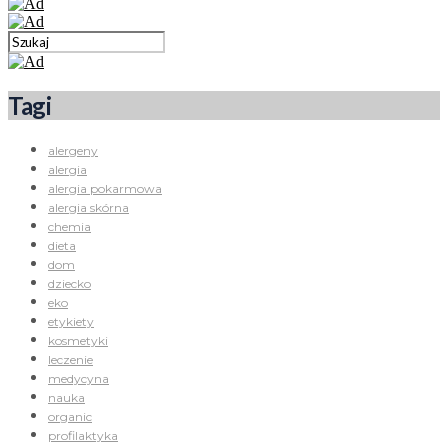
Tagi
alergeny
alergia
alergia pokarmowa
alergia skórna
chemia
dieta
dom
dziecko
eko
etykiety
kosmetyki
leczenie
medycyna
nauka
organic
profilaktyka