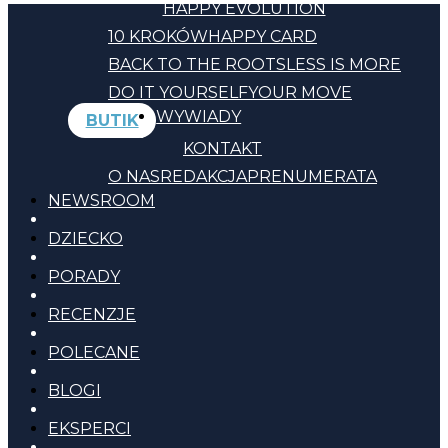
HAPPY EVOLUTION
10 KROKÓW
HAPPY CARD
BACK TO THE ROOTS
LESS IS MORE
DO IT YOURSELF
YOUR MOVE
WYWIADY
BUTIK
KONTAKT
O NAS
REDAKCJA
PRENUMERATA
NEWSROOM
DZIECKO
PORADY
RECENZJE
POLECANE
BLOGI
EKSPERCI