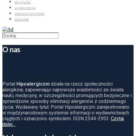
styl życia
wydarzenia
zdrowa żywność
zdrowie
O nas
Portal
Hipoalergiczni
działa na rzecz społeczności
alergików, zapewniając najnowsze wiadomości ze świata
nauki, medycyny, w szczególności promujących bezpieczne i
sprawdzone sposoby eliminacji alergenów z codziennego
życia. Wydawany tytuł: Portal Hipoalergiczni zarejestrowano
w międzynarodowym systemie informacji o wydawnictwach
ciągłych i oznaczono symbolem: ISSN 2544-2953.
Czytaj
dalej…