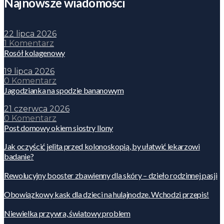
Najnowsze wiadomości
22 lipca 2026
1 Komentarz
Rosół kolagenowy
19 lipca 2026
0 Komentarz
Jagodzianka na spodzie bananowym
21 czerwca 2026
0 Komentarz
Post domowy okiem siostry Ilony
Jak oczyścić jelita przed kolonoskopią, by ułatwić lekarzowi
badanie?
Rewolucyjny booster zbawienny dla skóry – dzieło rodzinnej pasji
Obowiązkowy kask dla dzieci na hulajnodze. Wchodzi przepis!
Niewielka przywra, światowy problem