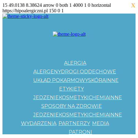
X
15
49.0138
8.38624
arrow
0
both
1
4000
1
0
horizontal
https://hipoalergiczni.pl
150
0
1
ALERGIA
ALERGENY
DROGI ODDECHOWE
UKŁAD POKARMOWY
SKÓRA
INNE
ETYKIETY
JEDZENIE
KOSMETYKI
CHEMIA
INNE
SPOSOBY NA ZDROWIE
JEDZENIE
KOSMETYKI
CHEMIA
INNE
WYDARZENIA
PARTNERZY
MEDIA
PATRONI