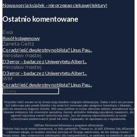
Nowa porcja książek – nie przegap ciekawej lektury!
Ostatnio komentowane
Ewa
Rosół kolagenowy
Żaneta Geltz
Co radzi jeść dwukrotny noblista? Linus Pau...
mirosław mastej
D3 error – badacze z Uniwerytetu Albert...
mirosław mastej
D3 error – badacze z Uniwerytetu Albert...
WM
Co radzi jeść dwukrotny noblista? Linus Pau...
Wszystkie treści zawarte na tej stronie mają charakter wyłącznie informacyjny. Żadna z treści nie powinna
być traktowana jako porada lekarska i nie może być stosowana jako zastępstwo konsultacji z lekarzem,
gdyż nie umożliwia diagnozy choroby. Jeśli masz problem ze swoim zdrowiem radzimy skontaktować się z
lekarzem rodzinnym lub stosownym specjalistą. Autorzy artykułów dokładają największej staranności, aby
zapewnić najwyższą wartość merytoryczną treści, lecz nie ponoszą odpowiedzialności za wynik
wykorzystania prezentowanych porad lub treści. Zapraszamy do zapoznania się z regulaminem.
Affiliate Disclosure/Informacja o programie afiliacyjnym
Niektóre linki na tej stronie internetowej, to linki partnerskie. Oznacza to, że jeśli klikniesz link afiliacyjny
i dokonasz zakupu, to możemy otrzymać prowizję od Twojego zamówienia, ale bez żadnego kosztu z
Twojej strony. Jako wydawnictwo informujemy (dla transparentności), że zarabiamy na niektórych zakupach