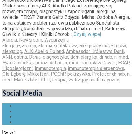
Ambasadora Królestwa Danii, Jego Ekscelencję Ole Egberg
Mikkelsena i firmę ALK-Abello Poland, zajmującą się
rozwojem terapii, diagnostyki i zapobieganiu alergii na
świecie. TEKST: Żaneta Geltz Zdjęcia: Michał Ozdoba Alergia,
to narastający problem zdrowia publicznego Specjalista
alergolog, konsultant wojewódzki, dr hab. n. med. Radosław
Gawlik z Katedry i Kliniki Chorób...
Czytaj więcej
Alergia
,
Newsroom
,
Wydarzenia
alergeny
,
alergia
,
alergia kontaktowa
,
alergiczny nieżyt nosa
,
alergolog
,
ALK-Abello Poland
,
Ambasador Królestwa Danii
,
ANN
,
astma
,
Dania
,
diagnostyka
,
dom alergika
,
dr hab. n. med.
Ewa Cichocka-Jarosz
,
dr hab. n. med. Radosław Gawlik
,
ECAP
,
Hipoalergiczni
,
Immunoterapia
,
immunoterapia alergenowa
,
Ole Egberg Mikkelsen
,
POChP
,
pokrzywka
,
Profesor dr hab. n.
med. Marek Jutel
,
SLIT
,
terapia
,
wstrząsy anafilaktyczne
Social Media