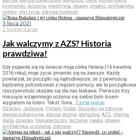
alergia
,
alergia pokarmowa
,
alergolog
,
dieta
,
konserwanty
,
kosmetyki
,
leczenie
,
medycyna
,
objawy
,
organic
,
profilaktyka
,
rośliny
,
styl życia
,
zdrowa żywność
3 lipca 2021
2 komentarze
Jak walczymy z AZS? Historia
prawdziwa!
Gdy pojawiła się na świecie moja córka Helena (14 kwietnia
2016 roku), moje życie zmieniło się na zawsze. Każdy
powtarzał, że początki są najtrudniejsze, że z pewnością
będziemy potrzebowali z mężem pomocy, ale ta początkowa
rzeczywistość okazała się dla nas łaskawa. Pierwsze trzy
miesiące wzajemnego uczenia się siebie było losem
wygranym na loterii. Tekst: Ilona...
Czytaj więcej
Dziecko
,
Jedzenie
,
Porady
,
Slider
,
Sposoby na zdrowie
alergia pokarmowa
,
alergia skórna
,
alergolog
,
AZS
,
chemia
,
dieta
,
dziecko
,
Hipoalergiczni
,
leczenie
,
nauka
,
objawy
,
profilaktyka
,
uczulenie
,
zdrowie