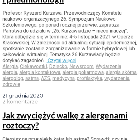
Profesor Ryszard Kurzawa, Przewodniczący Komitetu
naukowo-organizacyjnego 26. Sympozjum Naukowo-
Szkoleniowego, po ponad rocznej przerwie, zaprasza
Państwa do udziału w „26. Kurzawiadzie – nieco inaczej”,
która odbędzie się w terminie: 4-5 listopada 2021 w Operze
Krakowskiej. W zależności od aktualnej sytuacji epidemicznej,
spotkanie zostanie zorganizowanie w formie hybrydowej lub
całkowicie wirtualnej. Tematyka 26 Kurzawiady będzie
dotykać zagadnień...
Czytaj więcej
Alergia
,
Ciekawostki
,
Dziecko
,
Newsroom
,
Wydarzenia
alergia
,
alergia kontaktowa
,
alergia pokarmowa
,
alergia skórna
,
alergolog
,
astma
,
AZS
,
medycyna
,
profilaktyka
,
wydarzenia
,
zdrowie
21 grudnia 2020
2 komentarze
Jak zwyciężyć walkę z alergenami
roztoczy?
Cierpisz na przewlekły katar lub astmę? Sprawdź, czy nie