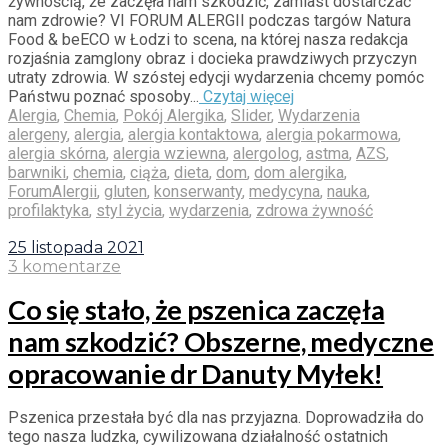
żywnością, że zaczęła nam szkodzić, zamiast dostarczać
nam zdrowie? VI FORUM ALERGII podczas targów Natura
Food & beECO w Łodzi to scena, na której nasza redakcja
rozjaśnia zamglony obraz i docieka prawdziwych przyczyn
utraty zdrowia. W szóstej edycji wydarzenia chcemy pomóc
Państwu poznać sposoby...
Czytaj więcej
Alergia
,
Chemia
,
Pokój Alergika
,
Slider
,
Wydarzenia
alergeny
,
alergia
,
alergia kontaktowa
,
alergia pokarmowa
,
alergia skórna
,
alergia wziewna
,
alergolog
,
astma
,
AZS
,
barwniki
,
chemia
,
ciąża
,
dieta
,
dom
,
dom alergika
,
ForumAlergii
,
gluten
,
konserwanty
,
medycyna
,
nauka
,
profilaktyka
,
styl życia
,
wydarzenia
,
zdrowa żywność
25 listopada 2021
3 komentarze
Co się stało, że pszenica zaczęła
nam szkodzić? Obszerne, medyczne
opracowanie dr Danuty Myłek!
Pszenica przestała być dla nas przyjazna. Doprowadziła do
tego nasza ludzka, cywilizowana działalność ostatnich