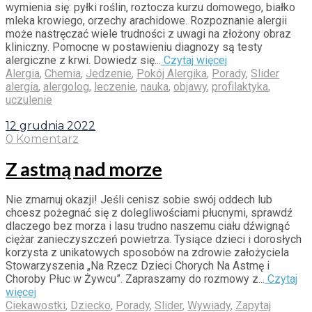
wymienia się: pyłki roślin, roztocza kurzu domowego, białko
mleka krowiego, orzechy arachidowe. Rozpoznanie alergii
może nastręczać wiele trudności z uwagi na złożony obraz
kliniczny. Pomocne w postawieniu diagnozy są testy
alergiczne z krwi. Dowiedz się...
Czytaj więcej
Alergia
,
Chemia
,
Jedzenie
,
Pokój Alergika
,
Porady
,
Slider
alergia
,
alergolog
,
leczenie
,
nauka
,
objawy
,
profilaktyka
,
uczulenie
12 grudnia 2022
0 Komentarz
Z astmą nad morze
Nie zmarnuj okazji! Jeśli cenisz sobie swój oddech lub
chcesz pożegnać się z dolegliwościami płucnymi, sprawdź
dlaczego bez morza i lasu trudno naszemu ciału dźwignąć
ciężar zanieczyszczeń powietrza. Tysiące dzieci i dorosłych
korzysta z unikatowych sposobów na zdrowie założyciela
Stowarzyszenia „Na Rzecz Dzieci Chorych Na Astmę i
Choroby Płuc w Żywcu”. Zapraszamy do rozmowy z...
Czytaj
więcej
Ciekawostki
,
Dziecko
,
Porady
,
Slider
,
Wywiady
,
Zapytaj