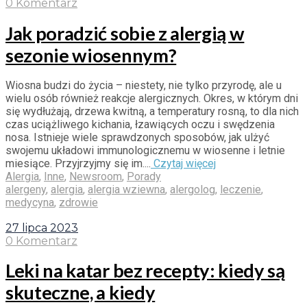
0 Komentarz
Jak poradzić sobie z alergią w
sezonie wiosennym?
Wiosna budzi do życia – niestety, nie tylko przyrodę, ale u
wielu osób również reakcje alergicznych. Okres, w którym dni
się wydłużają, drzewa kwitną, a temperatury rosną, to dla nich
czas uciążliwego kichania, łzawiących oczu i swędzenia
nosa. Istnieje wiele sprawdzonych sposobów, jak ulżyć
swojemu układowi immunologicznemu w wiosenne i letnie
miesiące. Przyjrzyjmy się im....
Czytaj więcej
Alergia
,
Inne
,
Newsroom
,
Porady
alergeny
,
alergia
,
alergia wziewna
,
alergolog
,
leczenie
,
medycyna
,
zdrowie
27 lipca 2023
0 Komentarz
Leki na katar bez recepty: kiedy są
skuteczne, a kiedy