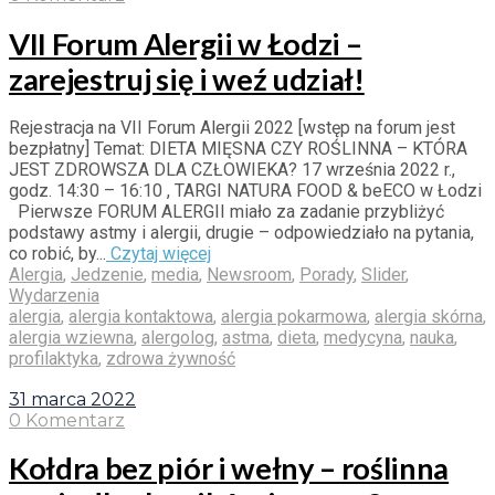
VII Forum Alergii w Łodzi –
zarejestruj się i weź udział!
Rejestracja na VII Forum Alergii 2022 [wstęp na forum jest
bezpłatny] Temat: DIETA MIĘSNA CZY ROŚLINNA – KTÓRA
JEST ZDROWSZA DLA CZŁOWIEKA? 17 września 2022 r.,
godz. 14:30 – 16:10 , TARGI NATURA FOOD & beECO w Łodzi
Pierwsze FORUM ALERGII miało za zadanie przybliżyć
podstawy astmy i alergii, drugie – odpowiedziało na pytania,
co robić, by...
Czytaj więcej
Alergia
,
Jedzenie
,
media
,
Newsroom
,
Porady
,
Slider
,
Wydarzenia
alergia
,
alergia kontaktowa
,
alergia pokarmowa
,
alergia skórna
,
alergia wziewna
,
alergolog
,
astma
,
dieta
,
medycyna
,
nauka
,
profilaktyka
,
zdrowa żywność
31 marca 2022
0 Komentarz
Kołdra bez piór i wełny – roślinna