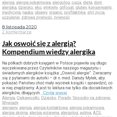
alergia
,
alergia pokarmowa
,
alergolog
,
ciąża
,
dieta
,
dom
alergika
,
dziecko
,
eko
,
etykiety
,
glifosat
,
gluten
,
konserwanty
,
medycyna
,
nauka
,
objawy
,
organic
,
profilaktyka
,
styl życia
,
uczulenie
,
zdrowa żywność
,
żywność
8 listopada 2020
2 komentarze
Jak oswoić się z alergią?
Kompendium wiedzy alergika
Na półkach dobrych księgarń w Polsce pojawiła się długo
wyczekiwana przez Czytelników naszego magazynu i
świadomych alergików książka: „Oswoić alergie”. Zwracamy
się z pytaniami do autorki – dr n. med. Danuty Myłek, aby
pokazać Państwu choć mały wycinek książki i sprawdzić, co
w niej znajdziemy. A jest to lektura nie tylko dla dociekliwych
alergików, dbających...
Czytaj więcej
Alergia
,
Ciekawostki
,
Dziecko
,
Porady
,
Sposoby na zdrowie
,
Wywiady
alergeny
,
alergia
,
alergia kontaktowa
,
alergia pokarmowa
,
alergia skórna
,
alergia wziewna
,
alergolog
,
astma
,
AZS
,