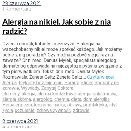
29 czerwca 2021
1 Komentarz
Alergia na nikiel. Jak sobie z nią
radzić?
Dzieci i dorośli, kobiety i mężczyźni – alergia na
wszechobecny nikiel może spotkać każdego. Jak możemy
sobie z nią poradzić? Czy można pozbyć się jej raz na
zawsze? Dr n. med. Danuta Myłek, specjalista alergolog
dermatolog odpowiada na najczęstsze pytania związane z
tym pierwiastkiem. Tekst: dr n. med. Danuta Myłek
Rozmawiała: Żaneta Geltz Żaneta Geltz:...
Czytaj więcej
Alergia
,
Etykiety bez tajemnic
,
Porady
,
Slider
,
Sposoby na
zdrowie
,
Wywiady
,
Zapytaj Doktora
alergeny
,
alergia
,
alergia kontaktowa
,
alergia pokarmowa
,
alergia skórna
,
alergolog
,
chemia
,
dieta
,
dom alergika
,
Hipoalergiczni
,
leczenie
,
nauka
,
objawy
,
profilaktyka
,
styl
życia
,
uczulenie
,
zdrowa żywność
,
zdrowie
9 czerwca 2021
4 komentarze