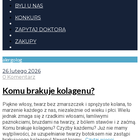
BYLI U NAS
KONKURS
ZAPYTAJ DOKTORA
ZAKUPY
alergolog
26 lutego 2026
0 Komentarz
Komu brakuje kolagenu?
Piękne włosy, twarz bez zmarszczek i sprężyste kolana, to
marzenie każdego z nas, niezależnie od wieku i płci. Wielu
jednak zmaga się z rzadkimi włosami, łamliwymi
paznokciami, bruzdami na twarzy, z bólem stawów i z zaćmą.
Komu brakuje kolagenu? Czyżby każdemu? Już nie mamy
wątpliwości, że uzupełnianie twarzy botoksem nie zastąpi
brakującego kolagenu! Nawet kremy...
Czytaj więcej