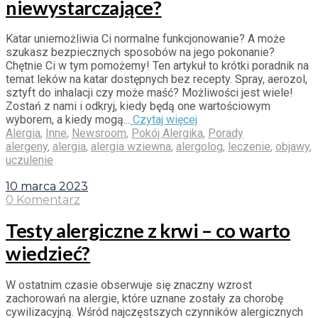
niewystarczające?
Katar uniemożliwia Ci normalne funkcjonowanie? A może
szukasz bezpiecznych sposobów na jego pokonanie?
Chętnie Ci w tym pomożemy! Ten artykuł to krótki poradnik na
temat leków na katar dostępnych bez recepty. Spray, aerozol,
sztyft do inhalacji czy może maść? Możliwości jest wiele!
Zostań z nami i odkryj, kiedy będą one wartościowym
wyborem, a kiedy mogą...
Czytaj więcej
Alergia
,
Inne
,
Newsroom
,
Pokój Alergika
,
Porady
alergeny
,
alergia
,
alergia wziewna
,
alergolog
,
leczenie
,
objawy
,
uczulenie
10 marca 2023
0 Komentarz
Testy alergiczne z krwi – co warto
wiedzieć?
W ostatnim czasie obserwuje się znaczny wzrost
zachorowań na alergie, które uznane zostały za chorobę
cywilizacyjną. Wśród najczęstszych czynników alergicznych