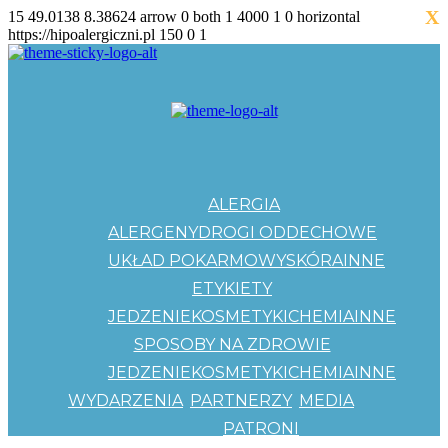
X
15
49.0138
8.38624
arrow
0
both
1
4000
1
0
horizontal
https://hipoalergiczni.pl
150
0
1
ALERGIA
ALERGENY
DROGI ODDECHOWE
UKŁAD POKARMOWY
SKÓRA
INNE
ETYKIETY
JEDZENIE
KOSMETYKI
CHEMIA
INNE
SPOSOBY NA ZDROWIE
JEDZENIE
KOSMETYKI
CHEMIA
INNE
WYDARZENIA
PARTNERZY
MEDIA
PATRONI