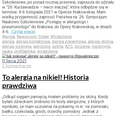
Szkoleniowe, po ponad rocznej przerwie, zaprasza do udziału
w ”26. Kurzawiadzie – nieco inaczej”, która odbędzie się w
terminie: 4-6 listopada 2021 w Operze Krakowskiej. Mam
wielką przyjemność zaprosić Państwa na 26. Sympozjum
Naukowo-Szkoleniowe „Postępy w alergologii i
pneumonologii” do Krakowa, do Opery Krakowskiej, w dniach
4-6...
Czytaj więcej
Alergia
,
Newsroom
,
Slider
,
Wydarzenia
alergia
,
alergia kontaktowa
,
alergia pokarmowa
,
alergia skórna
,
alergia wziewna
,
alergolog
,
astma
,
AZS
,
leczenie
,
medycyna
,
nauka
,
profilaktyka
,
wydarzenia
11 lipca 2021
2 komentarze
To alergia na nikiel! Historia
prawdziwa
„Odkąd sięgam pamięcią miałam problemy ze skórą. Kiedy
byłam dzieckiem zrobiono mi testy alergiczne, z których
wynikało, że mam uczulenie na pokarmy, m.in.: na ziemniaki,
białko, czekolada, groch, orzechy, pomidory. Jednak z