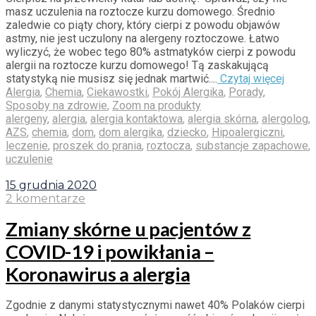
masz uczulenia na roztocze kurzu domowego. Średnio
zaledwie co piąty chory, który cierpi z powodu objawów
astmy, nie jest uczulony na alergeny roztoczowe. Łatwo
wyliczyć, że wobec tego 80% astmatyków cierpi z powodu
alergii na roztocze kurzu domowego! Tą zaskakującą
statystyką nie musisz się jednak martwić....
Czytaj więcej
Alergia
,
Chemia
,
Ciekawostki
,
Pokój Alergika
,
Porady
,
Sposoby na zdrowie
,
Zoom na produkty
alergeny
,
alergia
,
alergia kontaktowa
,
alergia skórna
,
alergolog
,
AZS
,
chemia
,
dom
,
dom alergika
,
dziecko
,
Hipoalergiczni
,
leczenie
,
proszek do prania
,
roztocza
,
substancje zapachowe
,
uczulenie
15 grudnia 2020
2 komentarze
Zmiany skórne u pacjentów z
COVID-19 i powikłania –
Koronawirus a alergia
Zgodnie z danymi statystycznymi nawet 40% Polaków cierpi