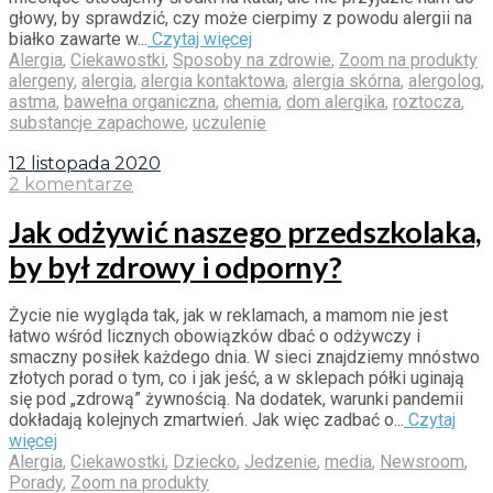
głowy, by sprawdzić, czy może cierpimy z powodu alergii na
białko zawarte w...
Czytaj więcej
Alergia
,
Ciekawostki
,
Sposoby na zdrowie
,
Zoom na produkty
alergeny
,
alergia
,
alergia kontaktowa
,
alergia skórna
,
alergolog
,
astma
,
bawełna organiczna
,
chemia
,
dom alergika
,
roztocza
,
substancje zapachowe
,
uczulenie
12 listopada 2020
2 komentarze
Jak odżywić naszego przedszkolaka,
by był zdrowy i odporny?
Życie nie wygląda tak, jak w reklamach, a mamom nie jest
łatwo wśród licznych obowiązków dbać o odżywczy i
smaczny posiłek każdego dnia. W sieci znajdziemy mnóstwo
złotych porad o tym, co i jak jeść, a w sklepach półki uginają
się pod „zdrową” żywnością. Na dodatek, warunki pandemii
dokładają kolejnych zmartwień. Jak więc zadbać o...
Czytaj
więcej
Alergia
,
Ciekawostki
,
Dziecko
,
Jedzenie
,
media
,
Newsroom
,
Porady
,
Zoom na produkty