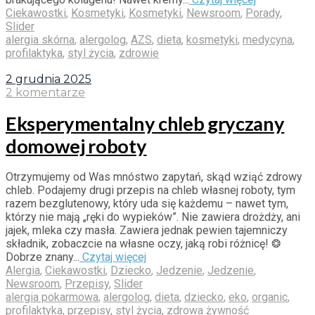
Ciekawostki
,
Kosmetyki
,
Kosmetyki
,
Newsroom
,
Porady
,
Slider
alergia skórna
,
alergolog
,
AZS
,
dieta
,
kosmetyki
,
medycyna
,
profilaktyka
,
styl życia
,
zdrowie
2 grudnia 2025
2 komentarze
Eksperymentalny chleb gryczany
domowej roboty
Otrzymujemy od Was mnóstwo zapytań, skąd wziąć zdrowy
chleb. Podajemy drugi przepis na chleb własnej roboty, tym
razem bezglutenowy, który uda się każdemu – nawet tym,
którzy nie mają „ręki do wypieków”. Nie zawiera drożdży, ani
jajek, mleka czy masła. Zawiera jednak pewien tajemniczy
składnik, zobaczcie na własne oczy, jaką robi różnicę! ❂
Dobrze znany...
Czytaj więcej
Alergia
,
Ciekawostki
,
Dziecko
,
Jedzenie
,
Jedzenie
,
Newsroom
,
Przepisy
,
Slider
alergia pokarmowa
,
alergolog
,
dieta
,
dziecko
,
eko
,
organic
,
profilaktyka
,
przepisy
,
styl życia
,
zdrowa żywność