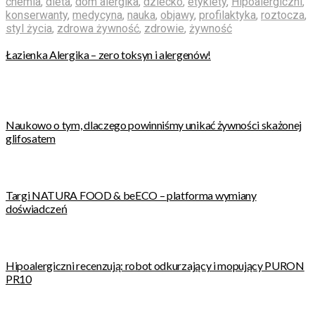
chemia
,
dieta
,
dom alergika
,
dziecko
,
etykiety
,
Hipoalergiczni
,
konserwanty
,
medycyna
,
nauka
,
objawy
,
profilaktyka
,
roztocza
,
styl życia
,
zdrowa żywność
,
zdrowie
,
żywność
Łazienka Alergika – zero toksyn i alergenów!
Naukowo o tym, dlaczego powinniśmy unikać żywności skażonej
glifosatem
Targi NATURA FOOD & beECO – platforma wymiany
doświadczeń
Hipoalergiczni recenzują: robot odkurzający i mopujący PURON
PR10