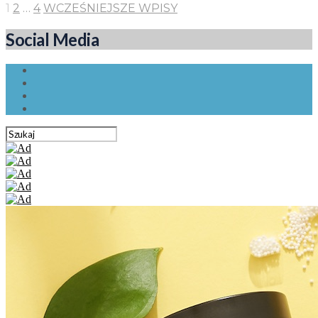
1
2
…
4
WCZEŚNIEJSZE WPISY
Social Media