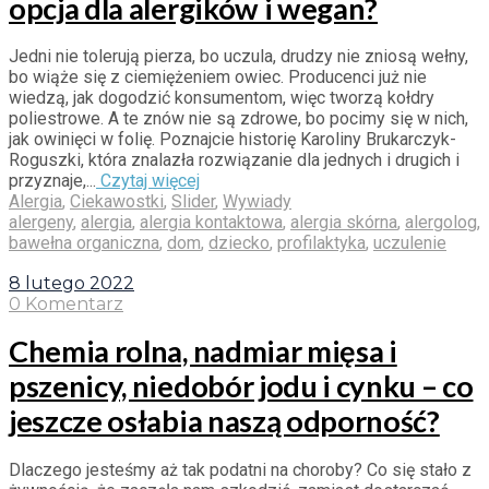
opcja dla alergików i wegan?
Jedni nie tolerują pierza, bo uczula, drudzy nie zniosą wełny,
bo wiąże się z ciemiężeniem owiec. Producenci już nie
wiedzą, jak dogodzić konsumentom, więc tworzą kołdry
poliestrowe. A te znów nie są zdrowe, bo pocimy się w nich,
jak owinięci w folię. Poznajcie historię Karoliny Brukarczyk-
Roguszki, która znalazła rozwiązanie dla jednych i drugich i
przyznaje,...
Czytaj więcej
Alergia
,
Ciekawostki
,
Slider
,
Wywiady
alergeny
,
alergia
,
alergia kontaktowa
,
alergia skórna
,
alergolog
,
bawełna organiczna
,
dom
,
dziecko
,
profilaktyka
,
uczulenie
8 lutego 2022
0 Komentarz
Chemia rolna, nadmiar mięsa i
pszenicy, niedobór jodu i cynku – co
jeszcze osłabia naszą odporność?
Dlaczego jesteśmy aż tak podatni na choroby? Co się stało z