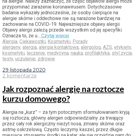
na alergie. Należy zaznaczyć, że część objawów alergii może
przypominać zarażenie koronawirusem. Dotychczasowe
badania wykazały jednocześnie, że osoby cierpiące na
alergie skórne i oddechowe nie są narażone bardziej na
zachowanie na COVID-19. Najważniejsze objawy alergii
Objawy alergii zależą przede wszystkim od jej specyfiki.
Oznacza to, że u...
Czytaj więcej
Alergia
,
Ciekawostki
,
Kosmetyki
,
Porady
alergeny
,
alergia
,
alergia kontaktowa
,
alergolog
,
AZS
,
etykiety
,
kosmetyki
,
leczenie
,
medycyna
,
nauka
,
profilaktyka
,
styl życia
,
testy
,
uczulenie
,
zdrowie
29 listopada 2020
2 komentarze
Jak rozpoznać alergię na roztocze
kurzu domowego?
Alergia na „kurz” – za tym potocznym sformułowaniem kryją
się roztocza, główny alergen odpowiedzialny za trwający
przez cały rok alergiczny nieżyt nosa, zmiany skórne oraz
astmę oskrzelową. Często leczymy kaszel, przez długie
miesiące stosujemy środki na katar, ale nie przyjdzie nam do