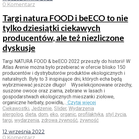
0 Komentarz
Targi natura FOOD i beECO to nie
tylko dziesiątki ciekawych
producentów, ale też niezliczone
dyskusje
Targi NATURA FOOD & beECO 2022 przeszły do historii! W
Atlas Arenie można było przebierać w ofercie blisko 150
producentów i dystrybutorów produktów ekologicznych i
naturalnych. Były to 3 inspirujące dni, których echa będą
wybrzmiewać jeszcze długo! Wyselekcjonowane orzechy,
suszone owoce oraz ziarna, zebrane w lasach i
gospodarstwach ekologicznych mieszanki ziołowe,
organiczne herbaty, powidła,...
Czytaj więcej
Ciekawostki
,
Jedzenie
,
Slider
,
Wydarzenia
alergolog
,
dieta
,
dom
,
eko
,
organic
,
profilaktyka
,
styl życia
,
targi
,
wydarzenia
,
zdrowa żywność
,
żywność
12 września 2022
0 Komentarz