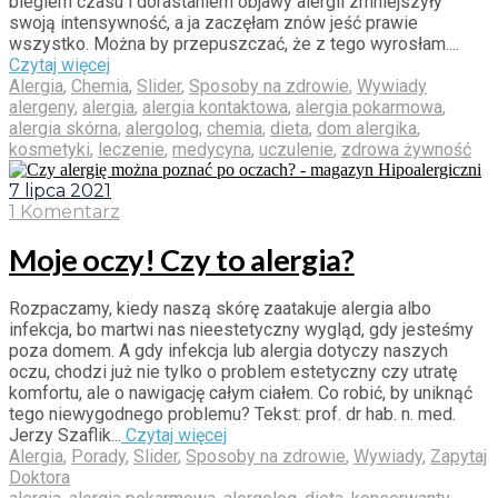
biegiem czasu i dorastaniem objawy alergii zmniejszyły
swoją intensywność, a ja zaczęłam znów jeść prawie
wszystko. Można by przepuszczać, że z tego wyrosłam....
Czytaj więcej
Alergia
,
Chemia
,
Slider
,
Sposoby na zdrowie
,
Wywiady
alergeny
,
alergia
,
alergia kontaktowa
,
alergia pokarmowa
,
alergia skórna
,
alergolog
,
chemia
,
dieta
,
dom alergika
,
kosmetyki
,
leczenie
,
medycyna
,
uczulenie
,
zdrowa żywność
7 lipca 2021
1 Komentarz
Moje oczy! Czy to alergia?
Rozpaczamy, kiedy naszą skórę zaatakuje alergia albo
infekcja, bo martwi nas nieestetyczny wygląd, gdy jesteśmy
poza domem. A gdy infekcja lub alergia dotyczy naszych
oczu, chodzi już nie tylko o problem estetyczny czy utratę
komfortu, ale o nawigację całym ciałem. Co robić, by uniknąć
tego niewygodnego problemu? Tekst: prof. dr hab. n. med.
Jerzy Szaflik...
Czytaj więcej
Alergia
,
Porady
,
Slider
,
Sposoby na zdrowie
,
Wywiady
,
Zapytaj
Doktora