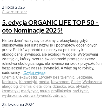
2 lipca 2025
0 Komentarz
5. edycja ORGANIC LIFE TOP 50 –
oto Nominacje 2025!
Na ten dzień wszyscy czekamy z ekscytacją, gdyż
publikowana jest lista nazwisk i podmiotów docenionych
przez Polaków pośród działaczy na polu nie tylko
ekologicznej żywności, ale ekologii w ogóle. Wytypowani
zostają ci, którzy szerzą świadomość, pracują na rzecz
rolnictwa ekologicznego, ale również na rzecz przyszłości i
bezpieczeństwa naszej żywności. A więc są to rolnicy,
sadownicy,...
Czytaj więcej
Chemia
,
Ciekawostki
,
Etykiety bez tajemnic
,
Jedzenie
,
Konkursy
,
Kosmetyki
,
media
,
Newsroom
,
Slider
,
Wydarzenia
alergolog
,
chemia
,
dieta
,
dom
,
dziecko
,
eko
,
etykiety
,
kosmetyki
,
medycyna
,
nauka
,
profilaktyka
,
styl życia
,
wydarzenia
,
zdrowa żywność
,
zdrowie
22 kwietnia 2024