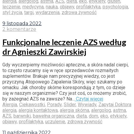
alergia
,
alergolog
,
astma
,
AZS
,
dieta
,
eko
,
etykiety
,
gluten
,
leczenie
,
medycyna
,
nauka
,
objawy
,
profilaktyka
,
psychologia
,
styl życia
,
targi
,
wydarzenia
,
zdrowa żywność
9 listopada 2022
2 komentarze
Funkcjonalne leczenie AZS według
dr Agnieszki Zawirskiej
Gdy wyczerpiemy możliwości apteczne, a skóra nadal cierpi,
to często rzucamy się w ręce sprzedawców rozmaitych
suplementów. Brakuje nam precyzyjnej wiedzy, co jest
przyczyną Atopowego Zapalenia Skóry, więc szukamy po
omacku. Jak choroby skórne korespondują z tym, co dzieje
się w naszym organizmie? Czy jest coś, co możemy zrobić,
by zażegnać AZS na zawsze? Na...
Czytaj więcej
Alergia
,
Ciekawostki
,
Porady
,
Slider
,
Wywiady
,
Zapytaj Doktora
alergia
,
alergia kontaktowa
,
alergia skórna
,
alergolog
,
astma
,
AZS
,
barwniki
,
bawełna organiczna
,
dieta
,
dom
,
eko
,
etykiety
,
objawy
,
profilaktyka
,
uczulenie
,
zdrowa żywność
11 października 2022