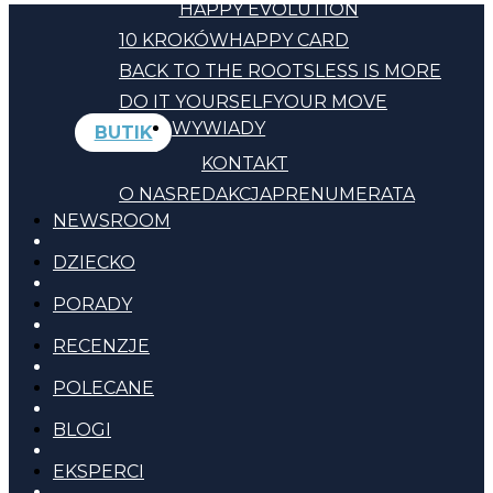
HAPPY EVOLUTION
10 KROKÓW
HAPPY CARD
BACK TO THE ROOTS
LESS IS MORE
DO IT YOURSELF
YOUR MOVE
WYWIADY
BUTIK
KONTAKT
O NAS
REDAKCJA
PRENUMERATA
NEWSROOM
DZIECKO
PORADY
RECENZJE
POLECANE
BLOGI
EKSPERCI