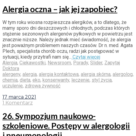
Alergia oczna – jak jej zapobiec?
W tym roku wiosna rozpieszcza alergików, a to dlatego, że
mamy sporo dni deszczowych i chłodnych, podczas których
stężenie sezonowych alergenów pyłkowych w powietrzu jest
znacznie niższe. Należy jednak mieć świadomość, że alergia
jest poważnym problemem naszych czasów. Dr n. med. Agata
Plech, specjalista chorób oczu, radzi jak postępować w
sytuacji, kiedy przytrafi nam się...
Czytaj więcej
Alergia
,
Ciekawostki
,
Newsroom
,
Porady
,
Slider
,
Zapytaj
Doktora
alergeny
,
alergia
,
alergia kontaktowa
,
alergia skórna
,
alergolog
,
chemia
,
dieta
,
eko
,
konserwanty
,
leczenie
,
styl życia
,
uczulenie
,
zdrowa żywność
17 marca 2021
1 Komentarz
26. Sympozjum naukowo-
szkoleniowe. Postępy w alergologii
i pneumonologii