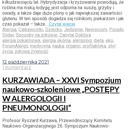
kilkudziesięciu lat. Hybrydyzacja i krzyżowanie powodują, że
roślina ma niską łodygę, jest odporna na suszę, grzyby i
owady, a także daje duże plony o jak największej zawartości
glutenu. W ten sposób dogadza się rolnikom, piekarzom i jak
czas pokazał – także...
Czytaj więcej
Alergia
,
Ciekawostki
,
Dziecko
,
Jedzenie
,
Newsroom
,
Porady
,
Slider
,
Sposoby na zdrowie
,
Zapytaj Doktora
alergia pokarmowa
,
alergia skórna
,
alergolog
,
dieta
,
eko
,
ForumAlergii
,
medycyna
,
nauka
,
organic
,
profilaktyka
,
styl
życia
,
zdrowa żywność
12 października 2021
1 Komentarz
KURZAWIADA – XXVI Sympozjum
naukowo-szkoleniowe „POSTĘPY
W ALERGOLOGII I
PNEUMONOLOGII”
Profesor Ryszard Kurzawa, Przewodniczący Komitetu
Naukowo-Organizacyjnego 26. Sympozjum Naukowo-