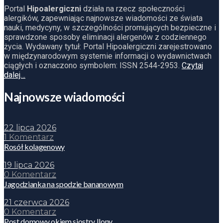
Portal
Hipoalergiczni
działa na rzecz społeczności
alergików, zapewniając najnowsze wiadomości ze świata
nauki, medycyny, w szczególności promujących bezpieczne i
sprawdzone sposoby eliminacji alergenów z codziennego
życia. Wydawany tytuł: Portal Hipoalergiczni zarejestrowano
w międzynarodowym systemie informacji o wydawnictwach
ciągłych i oznaczono symbolem: ISSN 2544-2953.
Czytaj
dalej…
Najnowsze wiadomości
22 lipca 2026
1 Komentarz
Rosół kolagenowy
19 lipca 2026
0 Komentarz
Jagodzianka na spodzie bananowym
21 czerwca 2026
0 Komentarz
Post domowy okiem siostry Ilony