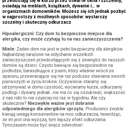
przedostają się w kurzu przez otwarte okna i szczeliny,
osiadają na meblach, książkach, dywanie i… w
organizmach domowników. Możesz się ich jednak pozbyć
w najprostszy z możliwych sposobów: wystarczy
szczelny i skuteczny odkurzacz
Hipoalergiczni: Czy dom to bezpieczne miejsce dla
alergika, czy może czyhają tu na nas zanieczyszczenia?
Miele:
Żaden dom nie jest w pełni bezpieczny dla alergików.
Najbardziej narażone na wdychanie wszelkich
zanieczyszczeń przedostających się z zewnątrz do naszych
domów są dzieci. Często bawiące się bezpośrednio na
podłodze, baraszkujące z psem, który właśnie wrócił ze
spaceru, przewracające się nie raz podczas stawiania swoich
pierwszych w życiu kroków. Oczywiście staramy się
utrzymywać w domu czystość, wycieramy kurze, odkurzamy
podłogi i dywany jednak…nie ma co się oszukiwać, większość
z nas robi to nie częściej niż raz w tygodniu. Ale czy
skutecznie?
Niezwykle ważne jest dobranie
odpowiedniego dla alergików sprzętu.
Producenci zwykle
kierują uwagę konsumentów na moc odkurzacza, twierdząc,
że im jest ona wyższa, tym lepszy efekt odkurzania.
Tymczasem może być wręcz odwrotnie!