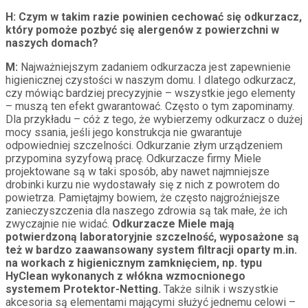
H: Czym w takim razie powinien cechować się odkurzacz,
który pomoże pozbyć się alergenów z powierzchni w
naszych domach?
M:
Najważniejszym zadaniem odkurzacza jest zapewnienie
higienicznej czystości w naszym domu. I dlatego odkurzacz,
czy mówiąc bardziej precyzyjnie – wszystkie jego elementy
– muszą ten efekt gwarantować. Często o tym zapominamy.
Dla przykładu – cóż z tego, że wybierzemy odkurzacz o dużej
mocy ssania, jeśli jego konstrukcja nie gwarantuje
odpowiedniej szczelności. Odkurzanie złym urządzeniem
przypomina syzyfową pracę. Odkurzacze firmy Miele
projektowane są w taki sposób, aby nawet najmniejsze
drobinki kurzu nie wydostawały się z nich z powrotem do
powietrza. Pamiętajmy bowiem, że często najgroźniejsze
zanieczyszczenia dla naszego zdrowia są tak małe, że ich
zwyczajnie nie widać.
Odkurzacze Miele mają
potwierdzoną laboratoryjnie szczelność, wyposażone są
też w bardzo zaawansowany system filtracji oparty m.in.
na workach z higienicznym zamknięciem, np. typu
HyClean wykonanych z włókna wzmocnionego
systemem Protektor-Netting.
Także silnik i wszystkie
akcesoria są elementami mającymi służyć jednemu celowi –