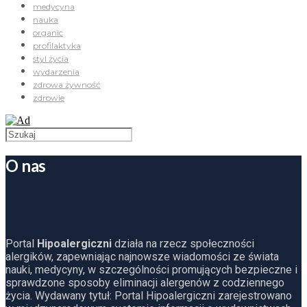
medycyna
nauka
organic
profilaktyka
styl życia
wydarzenia
zdrowa żywność
zdrowie
O nas
Portal
Hipoalergiczni
działa na rzecz społeczności
alergików, zapewniając najnowsze wiadomości ze świata
nauki, medycyny, w szczególności promujących bezpieczne i
sprawdzone sposoby eliminacji alergenów z codziennego
życia. Wydawany tytuł: Portal Hipoalergiczni zarejestrowano