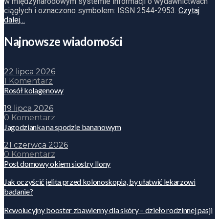
w międzynarodowym systemie informacji o wydawnictwach
ciągłych i oznaczono symbolem: ISSN 2544-2953.
Czytaj
dalej…
Najnowsze wiadomości
22 lipca 2026
1 Komentarz
Rosół kolagenowy
19 lipca 2026
0 Komentarz
Jagodzianka na spodzie bananowym
21 czerwca 2026
0 Komentarz
Post domowy okiem siostry Ilony
Jak oczyścić jelita przed kolonoskopią, by ułatwić lekarzowi
badanie?
Rewolucyjny booster zbawienny dla skóry – dzieło rodzinnej pasji