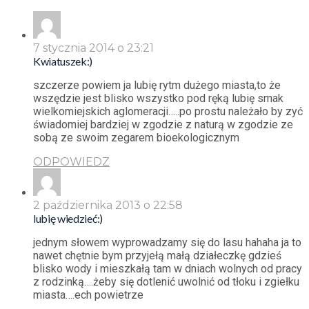
7 stycznia 2014 o 23:21
Kwiatuszek:)
szczerze powiem ja lubię rytm dużego miasta,to że
wszędzie jest blisko wszystko pod ręką lubię smak
wielkomiejskich aglomeracji…..po prostu należało by zyć
świadomiej bardziej w zgodzie z naturą w zgodzie ze
sobą ze swoim zegarem bioekologicznym
ODPOWIEDZ
2 października 2013 o 22:58
lubię wiedzieć:)
jednym słowem wyprowadzamy się do lasu hahaha ja to
nawet chętnie bym przyjełą małą działeczkę gdzieś
blisko wody i mieszkałą tam w dniach wolnych od pracy
z rodzinką….żeby się dotlenić uwolnić od tłoku i zgiełku
miasta….ech powietrze