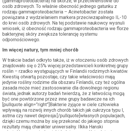
(gammaproteobacteria) na skórze, w przeciwieństwie do
osób zdrowych. To właśnie obecność jednego gatunku z
rodzaju gammaproteobacteria – Acinetobacter została
powiązana z wydzielaniem markera przeciwzapalnego IL-10
do krwi osób zdrowych. Na tej podstawie naukowcy wysnuli
wniosek, iż obecność rodzaju gammaproteobacteria we florze
bakteryjnej skóry zwiększa tolerancję systemu
odpornościowego.
Im więcej natury, tym mniej chorób
W trakcie badań odkryto także, iż w otoczeniu osób zdrowych
znajdowało się o 25% więcej przedstawicieli konkretnej grupy
roślin – rzadko występujących w Finlandii rodzimych kwiatów.
Kwestią otwartą pozostaje, czy takie właściwości mają
jedynie rośliny rodzime dla obszaru Finlandii, czy też ogólna
zasada może mieć zastosowanie dla dowolnego regionu
świata, jednak autorzy badań twierdzą, że z łatwością mogą
być one powtórzone przez inne grupy badawcze na ich
[pullquote align=”right”]Bakterie żyjące w ciele człowieka
wpływają na rozwój innych chorób takich jak cukrzyca typu I,
astma czy nawet depresja.[/pullquote]własnych populacjach,
dzięki czemu można by się przekonać do jakiego stopnia
rezultaty mają charakter uniwersalny. Ilkka Hanski