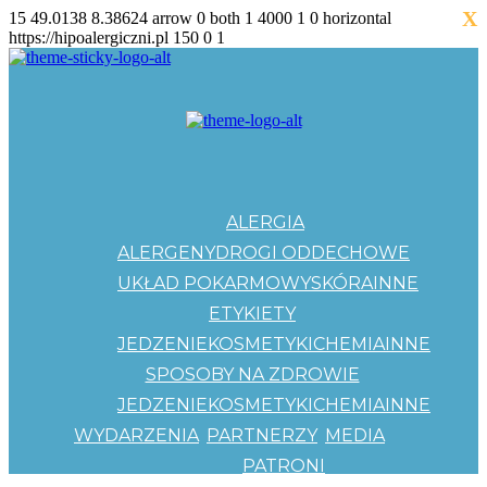
X
15
49.0138
8.38624
arrow
0
both
1
4000
1
0
horizontal
https://hipoalergiczni.pl
150
0
1
ALERGIA
ALERGENY
DROGI ODDECHOWE
UKŁAD POKARMOWY
SKÓRA
INNE
ETYKIETY
JEDZENIE
KOSMETYKI
CHEMIA
INNE
SPOSOBY NA ZDROWIE
JEDZENIE
KOSMETYKI
CHEMIA
INNE
WYDARZENIA
PARTNERZY
MEDIA
PATRONI