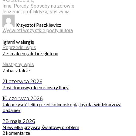
PODZIEL SIĘ
Inne
,
Porady
,
Sposoby na zdrowie
leczenie
,
profilaktyka
,
styl życia
Krzysztof Paszkiewicz
Wyświetl wszystkie posty autora
Igłami w alergię
Poprzedni wpis
Ze smakiem, ale bez glutenu
Następny wpis
Zobacz także
21 czerwca 2026
Post domowy okiem siostry Ilony
10 czerwca 2026
Jak oczyścić jelita przed kolonoskopią, by ułatwić lekarzowi
badanie?
28 maja 2026
Niewielka przywra, światowy problem
2 komentarze