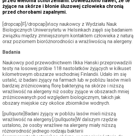
przed wieloma schorzeniami. Dowiedziono nawet, że te
żyjące na skórze i błonie śluzowej człowieka chronią
przed chorobami zapalnymi.
[dropcap]F[/dropcap]ińscy naukowcy z Wydziału Nauk
Biologicznych Uniwersytetu w Helsinkach zajęli się badaniem
związku między zmniejszonym kontaktem człowieka z naturą
oraz poziomem bioróżnorodności a wrażliwością na alergeny.
Badania
Naukowcy pod przewodnictwem Ilkka Hanski przeprowadzili
testy na losowej próbie 118 nastolatków żyjących w kilkuset
kilometrowym obszarze wschodniej Finlandii. Udało im się
ustalić, iż badani żyjący na farmach lub w pobliżu lasów mieli
bardziej zróżnicowaną florę bakteryjną na skórze i niższą
wrażliwość na alergeny niż osoby żyjące w obszarach mniej
zróżnicowanych pod względem biologicznym, takich jak
obszary miejskie czy okolice zbiorników wodnych.
[pullquote]Badani żyjący w pobliżu lasów mieli niższą
wrażliwość na alergeny.[/pullquote]W dalszym rzędzie
ustalono, że osoby wrażliwe na alergeny miały niższą
różnorodność jednego rodzaju bakterii