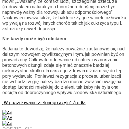
mówi: „Uważamy, że kontakt ludzi, szczególnie dzieci, ze
środowiskiem naturalnym i bioróżnorodnością może być
naprawdę ważny dla rozwoju układu odpornościowego”.
Naukowiec uważa także, że bakterie żyjące w ciele człowieka
wpływają na rozwój innych chorób takich jak cukrzyca typu I,
astma czy nawet depresja.
Nie każdy może być rolnikiem
Badania te dowodzą, że należy poważnie zastanowić się nad
dalszym rozwojem cywilizacyjnym i tym, jak powinien być on
prowadzony. Całkowite oderwanie od natury i wznoszenie
betonowych dżungli zdaje się mieć znacznie bardziej
niekorzystne skutki dla naszego zdrowia niż nam się do tej
pory wydawało. Ponieważ rezygnacja z procesu urbanizacji
nie wchodzi w grę, należy bardzo mocno zwracać uwagę na
dostęp ludności miejskiej do zieleni, tak żeby nie była ona
odcięta od dobroczynnego wpływu środowiska naturalnego.
„W poszukiwaniu zielonego azylu” Źródła