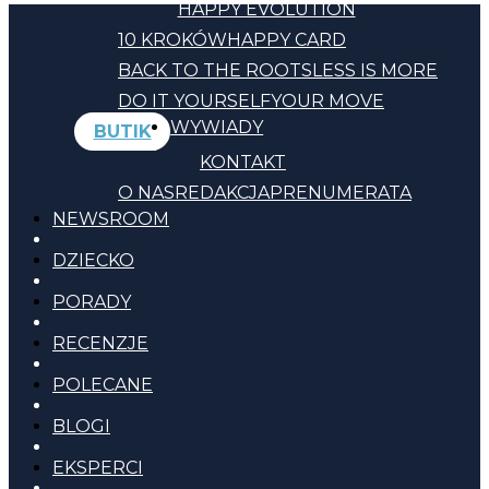
HAPPY EVOLUTION
10 KROKÓW
HAPPY CARD
BACK TO THE ROOTS
LESS IS MORE
DO IT YOURSELF
YOUR MOVE
WYWIADY
BUTIK
KONTAKT
O NAS
REDAKCJA
PRENUMERATA
NEWSROOM
DZIECKO
PORADY
RECENZJE
POLECANE
BLOGI
EKSPERCI