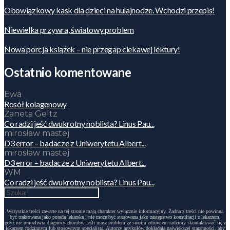
Obowiązkowy kask dla dzieci na hulajnodze. Wchodzi przepis!
Niewielka przywra, światowy problem
Nowa porcja książek – nie przegap ciekawej lektury!
Ostatnio komentowane
Ewa
Rosół kolagenowy
Żaneta Geltz
Co radzi jeść dwukrotny noblista? Linus Pau...
mirosław mastej
D3 error – badacze z Uniwerytetu Albert...
mirosław mastej
D3 error – badacze z Uniwerytetu Albert...
WM
Co radzi jeść dwukrotny noblista? Linus Pau...
Wszystkie treści zawarte na tej stronie mają charakter wyłącznie informacyjny. Żadna z treści nie powinna
być traktowana jako porada lekarska i nie może być stosowana jako zastępstwo konsultacji z lekarzem,
gdyż nie umożliwia diagnozy choroby. Jeśli masz problem ze swoim zdrowiem radzimy skontaktować się z
lekarzem rodzinnym lub stosownym specjalistą. Autorzy artykułów dokładają największej staranności, aby