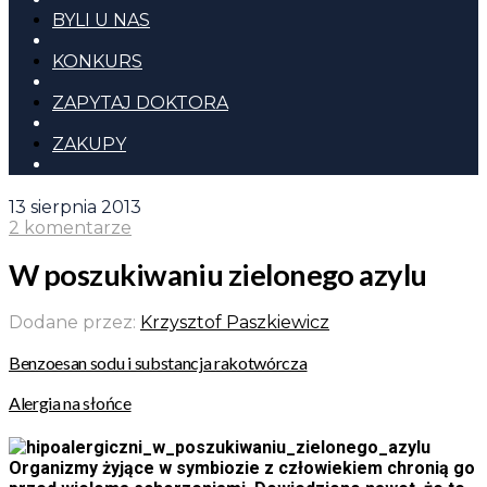
BYLI U NAS
KONKURS
ZAPYTAJ DOKTORA
ZAKUPY
13 sierpnia 2013
2 komentarze
W poszukiwaniu zielonego azylu
Dodane przez:
Krzysztof Paszkiewicz
Benzoesan sodu i substancja rakotwórcza
Alergia na słońce
Organizmy żyjące w symbiozie z człowiekiem chronią go