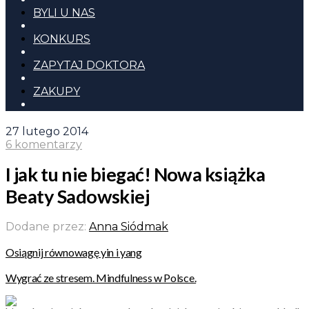
BYLI U NAS
KONKURS
ZAPYTAJ DOKTORA
ZAKUPY
27 lutego 2014
6 komentarzy
I jak tu nie biegać! Nowa książka
Beaty Sadowskiej
Dodane przez:
Anna Siódmak
Osiągnij równowagę yin i yang
Wygrać ze stresem. Mindfulness w Polsce.