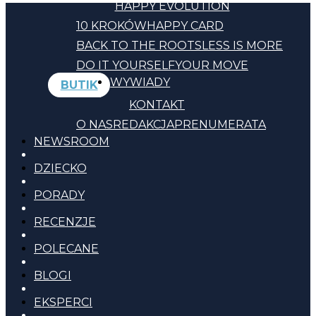
HAPPY EVOLUTION
10 KROKÓW
HAPPY CARD
BACK TO THE ROOTS
LESS IS MORE
DO IT YOURSELF
YOUR MOVE
WYWIADY
BUTIK
KONTAKT
O NAS
REDAKCJA
PRENUMERATA
NEWSROOM
DZIECKO
PORADY
RECENZJE
POLECANE
BLOGI
EKSPERCI