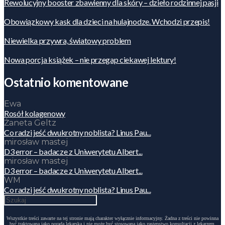
Rewolucyjny booster zbawienny dla skóry – dzieło rodzinnej pasji
Obowiązkowy kask dla dzieci na hulajnodze. Wchodzi przepis!
Niewielka przywra, światowy problem
Nowa porcja książek – nie przegap ciekawej lektury!
Ostatnio komentowane
Ewa
Rosół kolagenowy
Żaneta Geltz
Co radzi jeść dwukrotny noblista? Linus Pau...
mirosław mastej
D3 error – badacze z Uniwerytetu Albert...
mirosław mastej
D3 error – badacze z Uniwerytetu Albert...
WM
Co radzi jeść dwukrotny noblista? Linus Pau...
Wszystkie treści zawarte na tej stronie mają charakter wyłącznie informacyjny. Żadna z treści nie powinna
być traktowana jako porada lekarska i nie może być stosowana jako zastępstwo konsultacji z lekarzem,