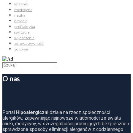
leczenie
medycyna
nauka
organic
profilaktyka
styl życia
wydarzenia
zdrowa żywność
zdrowie
O nas
Portal
Hipoalergiczni
działa na rzecz społeczności
alergików, zapewniając najnowsze wiadomości ze świata
nauki, medycyny, w szczególności promujących bezpieczne i
sprawdzone sposoby eliminacji alergenów z codziennego