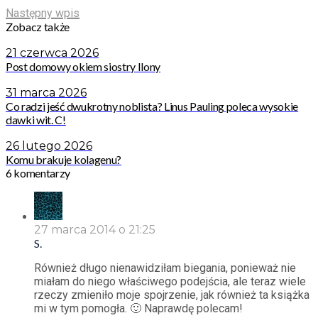
Następny wpis
Zobacz także
21 czerwca 2026
Post domowy okiem siostry Ilony
31 marca 2026
Co radzi jeść dwukrotny noblista? Linus Pauling poleca wysokie
dawki wit. C!
26 lutego 2026
Komu brakuje kolagenu?
6 komentarzy
27 marca 2014 o 21:25
S.
Również długo nienawidziłam biegania, ponieważ nie
miałam do niego właściwego podejścia, ale teraz wiele
rzeczy zmieniło moje spojrzenie, jak również ta książka
mi w tym pomogła. 🙂 Naprawdę polecam!