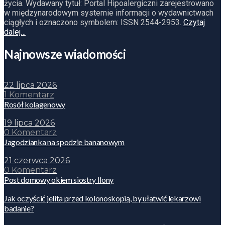
życia. Wydawany tytuł: Portal Hipoalergiczni zarejestrowano
w międzynarodowym systemie informacji o wydawnictwach
ciągłych i oznaczono symbolem: ISSN 2544-2953.
Czytaj
dalej…
Najnowsze wiadomości
22 lipca 2026
1 Komentarz
Rosół kolagenowy
19 lipca 2026
0 Komentarz
Jagodzianka na spodzie bananowym
21 czerwca 2026
0 Komentarz
Post domowy okiem siostry Ilony
Jak oczyścić jelita przed kolonoskopią, by ułatwić lekarzowi
badanie?