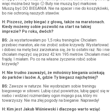
więc można bez tego 🙂 Buty nie muszą być markowe.
Muszą być DO BIEGANIA. Nie na spacer i nie do koszykówki,
bo nie ochronią naszych stawów.
H: Piszesz, żeby biegać z głową, także na maratonach.
Kiedy możemy sobie pozwolić na start na takiej
imprezie? Po roku, dwóch?
BS:
Ja wystartowałam po 1,5 roku treningów. Chciałam
przebiec maraton, ale nie zrobić sobie krzywdy. Wystartować
i dobiec na metę bez zarzekania się, że to ostatni raz. No i nie
chciałam męczyć się przez 42 km 195 metrów. Chciałam mieć
frajdę. I miałam. Po co na własne życzenie robić sobie
krzywdę?
H: Nie trudno zauważyć, że miłośnicy biegania uciekają
do parków i lasów. A, gdzie Ty biegasz najchętniej?
BS:
Zawsze w naturze. Nie wyobrażam sobie treningu
biegowego w siłowni. Lubię czuć powietrze, lubię gapić się w
niebo i widzieć rozmerdany ogon mojego psa, który mi
towarzyszy. Nie ma złej pogody na bieganie. Naprawdę!
H: Kim jest Jakub Wiśniewski i dlaczego warto wziąć