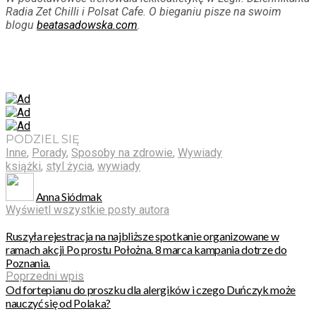
Radia Zet Chilli i Polsat Cafe. O bieganiu pisze na swoim
blogu
beatasadowska.com
.
PODZIEL SIĘ
Inne
,
Porady
,
Sposoby na zdrowie
,
Wywiady
książki
,
styl życia
,
wywiady
Anna Siódmak
Wyświetl wszystkie posty autora
Ruszyła rejestracja na najbliższe spotkanie organizowane w
ramach akcji Po prostu Położna. 8 marca kampania dotrze do
Poznania.
Poprzedni wpis
Od fortepianu do proszku dla alergików i czego Duńczyk może
nauczyć się od Polaka?