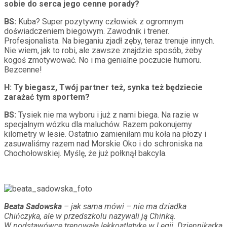
sobie do serca jego cenne porady?
BS:
Kuba? Super pozytywny człowiek z ogromnym
doświadczeniem biegowym. Zawodnik i trener.
Profesjonalista. Na bieganiu zjadł zęby, teraz trenuje innych.
Nie wiem, jak to robi, ale zawsze znajdzie sposób, żeby
kogoś zmotywować. No i ma genialne poczucie humoru.
Bezcenne!
H: Ty biegasz, Twój partner też, synka też będziecie
zarażać tym sportem?
BS:
Tysiek nie ma wyboru i już z nami biega. Na razie w
specjalnym wózku dla maluchów. Razem pokonujemy
kilometry w lesie. Ostatnio zamieniłam mu koła na płozy i
zasuwaliśmy razem nad Morskie Oko i do schroniska na
Chochołowskiej. Myślę, że już połknął bakcyla.
Beata Sadowska
– jak sama mówi – nie ma dziadka
Chińczyka, ale w przedszkolu nazywali ją Chinką.
W podstawówce trenowała lekkoatletykę w Legii. Dziennikarka