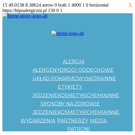
X
15
49.0138
8.38624
arrow
0
both
1
4000
1
0
horizontal
https://hipoalergiczni.pl
150
0
1
ALERGIA
ALERGENY
DROGI ODDECHOWE
UKŁAD POKARMOWY
SKÓRA
INNE
ETYKIETY
JEDZENIE
KOSMETYKI
CHEMIA
INNE
SPOSOBY NA ZDROWIE
JEDZENIE
KOSMETYKI
CHEMIA
INNE
WYDARZENIA
PARTNERZY
MEDIA
PATRONI