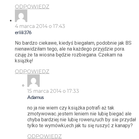
ODPOWIEDZ
4 marca 2014 o 17:43
eriiii376
No bardzo ciekawe, kiedyś biegałam, podobnie jak BS
nienawidziłam tego, ale na każdego przyjdzie pora.
czuję że ta wiosna będzie rozbiegana. Czekam na
książkę!
ODPOWIEDZ
15 marca 2014 o 17:33
Adamus
no ja nie wiem czy książka potrafi aż tak
zmotywowac..jestem leniem nie lubię biegać ale
chyba bardziej nie lubię roweru,ruch by sie przydał
tylko te wymówki,ech jak tu się ruszyć z kanapy?
ODPOWIEDZ