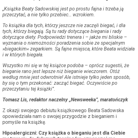
„Książka Beaty Sadowskiej jest po prostu fajna i trzeba ją
przeczytać, a nie tylko przebiec… wzrokiem.
To książka dla tych, którzy jeszcze nie zaczęli biegać, i dla
tych, którzy biegają. Są tu rady dotyczące biegania i rady
dotyczące diety. Podpowiedzi trenera i – jakże mi bliskie –
wyznania o niemożności poradzenia sobie ze specjalnym
»biegackim« zegarkiem. Są fajne miejsca, które Beata widziała
i w których biegała.
Wszystko mi się w tej książce podoba – oprócz sugestii, że
bieganie rano jest lepsze niż bieganie wieczorem. Otóż
według mnie jest odwrotnie! Ale istnieje tylko jeden sposób,
by się o tym przekonać: zacząć biegać. Oczywiście po
przeczytaniu tej książki”.
Tomasz Lis, redaktor naczelny „Newsweeka”, maratończyk
Z okazji swojego debiutu książkowego Beata Sadowska
opowiedziała nam o swojej przygodzie z bieganiem i
pomyśle na książkę.
Hipoalergiczni: Czy książka o bieganiu jest dla Ciebie