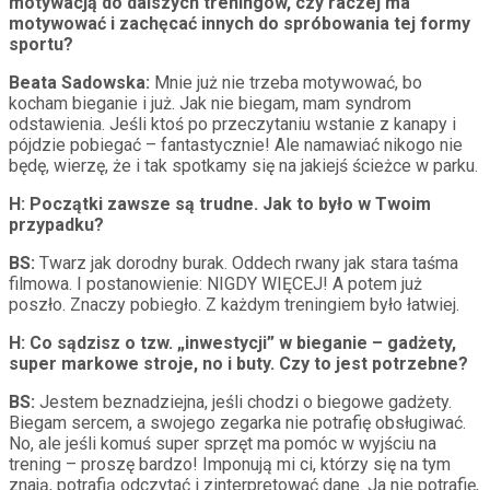
motywacją do dalszych treningów, czy raczej ma
motywować i zachęcać innych do spróbowania tej formy
sportu?
Beata Sadowska:
Mnie już nie trzeba motywować, bo
kocham bieganie i już. Jak nie biegam, mam syndrom
odstawienia. Jeśli ktoś po przeczytaniu wstanie z kanapy i
pójdzie pobiegać – fantastycznie! Ale namawiać nikogo nie
będę, wierzę, że i tak spotkamy się na jakiejś ścieżce w parku.
H: Początki zawsze są trudne. Jak to było w Twoim
przypadku?
BS:
Twarz jak dorodny burak. Oddech rwany jak stara taśma
filmowa. I postanowienie: NIGDY WIĘCEJ! A potem już
poszło. Znaczy pobiegło. Z każdym treningiem było łatwiej.
H: Co sądzisz o tzw. „inwestycji” w bieganie – gadżety,
super markowe stroje, no i buty. Czy to jest potrzebne?
BS:
Jestem beznadziejna, jeśli chodzi o biegowe gadżety.
Biegam sercem, a swojego zegarka nie potrafię obsługiwać.
No, ale jeśli komuś super sprzęt ma pomóc w wyjściu na
trening – proszę bardzo! Imponują mi ci, którzy się na tym
znają, potrafią odczytać i zinterpretować dane. Ja nie potrafię,