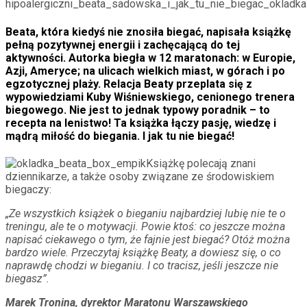
Beata, która kiedyś nie znosiła biegać, napisała książkę
pełną pozytywnej energii i zachęcającą do tej
aktywności. Autorka biegła w 12 maratonach: w Europie,
Azji, Ameryce; na ulicach wielkich miast, w górach i po
egzotycznej plaży. Relacja Beaty przeplata się z
wypowiedziami Kuby Wiśniewskiego, cenionego trenera
biegowego. Nie jest to jednak typowy poradnik – to
recepta na lenistwo! Ta książka łączy pasję, wiedzę i
mądrą miłość do biegania. I jak tu nie biegać!
Książkę polecają znani
dziennikarze, a także osoby związane ze środowiskiem
biegaczy:
„Ze wszystkich książek o bieganiu najbardziej lubię nie te o
treningu, ale te o motywacji. Powie ktoś: co jeszcze można
napisać ciekawego o tym, że fajnie jest biegać? Otóż można
bardzo wiele. Przeczytaj książkę Beaty, a dowiesz się, o co
naprawdę chodzi w bieganiu. I co tracisz, jeśli jeszcze nie
biegasz”.
Marek Tronina, dyrektor Maratonu Warszawskiego