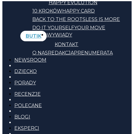
HAPPY EVOLUTION
10 KROKÓW
HAPPY CARD
BACK TO THE ROOTS
LESS IS MORE
DO IT YOURSELF
YOUR MOVE
WYWIADY
BUTIK
KONTAKT
O NAS
REDAKCJA
PRENUMERATA
NEWSROOM
DZIECKO
PORADY
RECENZJE
POLECANE
BLOGI
EKSPERCI