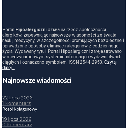
Portal
Hipoalergiczni
działa na rzecz społeczności
alergików, zapewniając najnowsze wiadomości ze świata
nauki, medycyny, w szczególności promujących bezpieczne i
sprawdzone sposoby eliminacji alergenów z codziennego
życia. Wydawany tytuł: Portal Hipoalergiczni zarejestrowano
w międzynarodowym systemie informacji o wydawnictwach
ciągłych i oznaczono symbolem: ISSN 2544-2953.
Czytaj
dalej…
Najnowsze wiadomości
22 lipca 2026
1 Komentarz
Rosół kolagenowy
19 lipca 2026
0 Komentarz