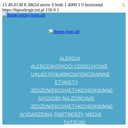
X
15
49.0138
8.38624
arrow
0
both
1
4000
1
0
horizontal
https://hipoalergiczni.pl
150
0
1
ALERGIA
ALERGENY
DROGI ODDECHOWE
UKŁAD POKARMOWY
SKÓRA
INNE
ETYKIETY
JEDZENIE
KOSMETYKI
CHEMIA
INNE
SPOSOBY NA ZDROWIE
JEDZENIE
KOSMETYKI
CHEMIA
INNE
WYDARZENIA
PARTNERZY
MEDIA
PATRONI