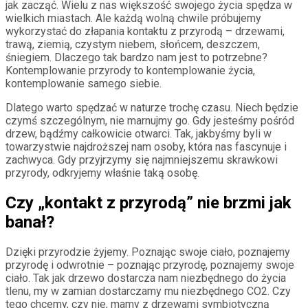
jak zacząć. Wielu z nas większość swojego życia spędza w
wielkich miastach. Ale każdą wolną chwile próbujemy
wykorzystać do złapania kontaktu z przyrodą – drzewami,
trawą, ziemią, czystym niebem, słońcem, deszczem,
śniegiem. Dlaczego tak bardzo nam jest to potrzebne?
Kontemplowanie przyrody to kontemplowanie życia,
kontemplowanie samego siebie.
Dlatego warto spędzać w naturze trochę czasu. Niech będzie
czymś szczególnym, nie marnujmy go. Gdy jesteśmy pośród
drzew, bądźmy całkowicie otwarci. Tak, jakbyśmy byli w
towarzystwie najdroższej nam osoby, która nas fascynuje i
zachwyca. Gdy przyjrzymy się najmniejszemu skrawkowi
przyrody, odkryjemy właśnie taką osobę.
Czy „kontakt z przyrodą” nie brzmi jak
banał?
Dzięki przyrodzie żyjemy. Poznając swoje ciało, poznajemy
przyrodę i odwrotnie – poznając przyrodę, poznajemy swoje
ciało. Tak jak drzewo dostarcza nam niezbędnego do życia
tlenu, my w zamian dostarczamy mu niezbędnego CO2. Czy
tego chcemy, czy nie, mamy z drzewami symbiotyczną