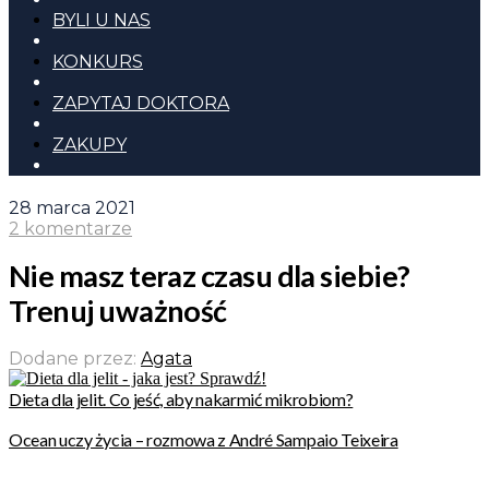
BYLI U NAS
KONKURS
ZAPYTAJ DOKTORA
ZAKUPY
28 marca 2021
2 komentarze
Nie masz teraz czasu dla siebie?
Trenuj uważność
Dodane przez:
Agata
Dieta dla jelit. Co jeść, aby nakarmić mikrobiom?
Ocean uczy życia – rozmowa z André Sampaio Teixeira