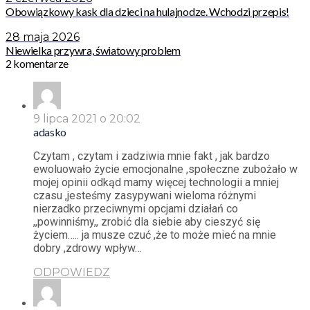
Obowiązkowy kask dla dzieci na hulajnodze. Wchodzi przepis!
28 maja 2026
Niewielka przywra, światowy problem
2 komentarze
9 lipca 2021 o 20:02
adasko
Czytam , czytam i zadziwia mnie fakt , jak bardzo
ewoluowało życie emocjonalne ,społeczne zubożało w
mojej opinii odkąd mamy więcej technologii a mniej
czasu ,jesteśmy zasypywani wieloma różnymi
nierzadko przeciwnymi opcjami działań co
,,powinniśmy,, zrobić dla siebie aby cieszyć się
życiem….. ja musze czuć ,że to może mieć na mnie
dobry ,zdrowy wpływ…
ODPOWIEDZ