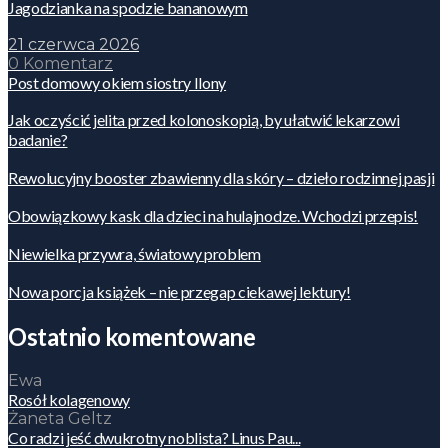
Jagodzianka na spodzie bananowym
21 czerwca 2026
0 Komentarz
Post domowy okiem siostry Ilony
Jak oczyścić jelita przed kolonoskopią, by ułatwić lekarzowi
badanie?
Rewolucyjny booster zbawienny dla skóry – dzieło rodzinnej pasji
Obowiązkowy kask dla dzieci na hulajnodze. Wchodzi przepis!
Niewielka przywra, światowy problem
Nowa porcja książek – nie przegap ciekawej lektury!
Ostatnio komentowane
Ewa
Rosół kolagenowy
Żaneta Geltz
Co radzi jeść dwukrotny noblista? Linus Pau...