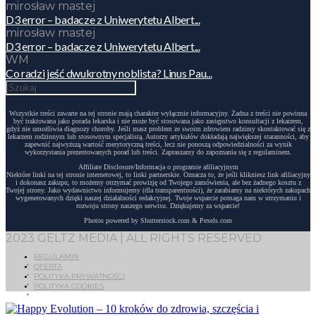
mirosław mastej
D3 error – badacze z Uniwerytetu Albert...
mirosław mastej
D3 error – badacze z Uniwerytetu Albert...
WM
Co radzi jeść dwukrotny noblista? Linus Pau...
Wszystkie treści zawarte na tej stronie mają charakter wyłącznie informacyjny. Żadna z treści nie powinna
być traktowana jako porada lekarska i nie może być stosowana jako zastępstwo konsultacji z lekarzem,
gdyż nie umożliwia diagnozy choroby. Jeśli masz problem ze swoim zdrowiem radzimy skontaktować się z
lekarzem rodzinnym lub stosownym specjalistą. Autorzy artykułów dokładają największej staranności, aby
zapewnić najwyższą wartość merytoryczną treści, lecz nie ponoszą odpowiedzialności za wynik
wykorzystania prezentowanych porad lub treści. Zapraszamy do zapoznania się z regulaminem.
Affiliate Disclosure/Informacja o programie afiliacyjnym
Niektóre linki na tej stronie internetowej, to linki partnerskie. Oznacza to, że jeśli klikniesz link afiliacyjny
i dokonasz zakupu, to możemy otrzymać prowizję od Twojego zamówienia, ale bez żadnego kosztu z
Twojej strony. Jako wydawnictwo informujemy (dla transparentności), że zarabiamy na niektórych zakupach
wygenerowanych dzięki naszej działalności redakcyjnej. Twoje wsparcie pomaga nam w utrzymaniu i
rozwoju strony naszego serwisu. Dziękujemy za wsparcie!
Photos powered by Shutterstock.com & Pexels.com
2023 GELTZ MEDIA | ALL RIGHTS RESERVED
REGULAMIN
OFERTA
POLITYKA PRYWATNOŚCI
POLITYKA COOKIES