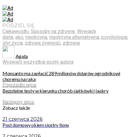
PODZIEL SIĘ
Ciekawostki
,
Sposoby na zdrowie
,
Wywiady
dieta
,
eko
,
medycyna
,
medycyna alternatywna
,
psychologia
,
styl życia
,
zdrowa żywność
,
zdrowie
Agata
Wyświetl wszystkie posty autora
Monsanto ma zapłacić 289 milionów dolarów ogrodnikowi
choremu na raka
Poprzedni wpis
Bezpłatne testy w kierunku chorób siatkówki i jaskry
Następny wpis
Zobacz także
21 czerwca 2026
Post domowy okiem siostry Ilony
2 czerwca 2026