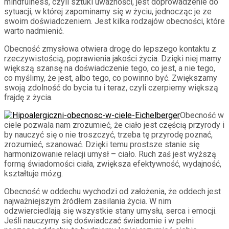
mindfulness, czyli sztuki uważności, jest doprowadzenie do
sytuacji, w której zapominamy się w życiu, jednocząc je ze
swoim doświadczeniem. Jest kilka rodzajów obecności, które
warto nadmienić.
Obecność zmysłowa otwiera drogę do lepszego kontaktu z
rzeczywistością, poprawienia jakości życia. Dzięki niej mamy
większą szansę na doświadczenie tego, co jest, a nie tego,
co myślimy, że jest, albo tego, co powinno być. Zwiększamy
swoją zdolność do bycia tu i teraz, czyli czerpiemy większą
frajdę z życia.
Obecność w
ciele pozwala nam zrozumieć, że ciało jest częścią przyrody i
by nauczyć się o nie troszczyć, trzeba tę przyrodę poznać,
zrozumieć, szanować. Dzięki temu prostsze stanie się
harmonizowanie relacji umysł – ciało. Ruch zaś jest wyższą
formą świadomości ciała, zwiększa efektywność, wydajność,
kształtuje mózg.
Obecność w oddechu wychodzi od założenia, że oddech jest
najważniejszym źródłem zasilania życia. W nim
odzwierciedlają się wszystkie stany umysłu, serca i emocji.
Jeśli nauczymy się doświadczać świadomie i w pełni