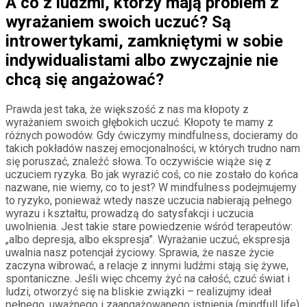
A co z ludźmi, którzy mają problem z
wyrażaniem swoich uczuć? Są
introwertykami, zamkniętymi w sobie
indywidualistami albo zwyczajnie nie
chcą się angażować?
Prawda jest taka, że większość z nas ma kłopoty z
wyrażaniem swoich głębokich uczuć. Kłopoty te mamy z
różnych powodów. Gdy ćwiczymy mindfulness, docieramy do
takich pokładów naszej emocjonalności, w których trudno nam
się poruszać, znaleźć słowa. To oczywiście wiąże się z
uczuciem ryzyka. Bo jak wyrazić coś, co nie zostało do końca
nazwane, nie wiemy, co to jest? W mindfulness podejmujemy
to ryzyko, ponieważ wtedy nasze uczucia nabierają pełnego
wyrazu i kształtu, prowadzą do satysfakcji i uczucia
uwolnienia. Jest takie stare powiedzenie wśród terapeutów:
„albo depresja, albo ekspresja”. Wyrażanie uczuć, ekspresja
uwalnia nasz potencjał życiowy. Sprawia, że nasze życie
zaczyna wibrować, a relacje z innymi ludźmi stają się żywe,
spontaniczne. Jeśli więc chcemy żyć na całość, czuć świat i
ludzi, otworzyć się na bliskie związki – realizujmy ideał
pełnego, uważnego i zaangażowanego istnienia (mindfull life).