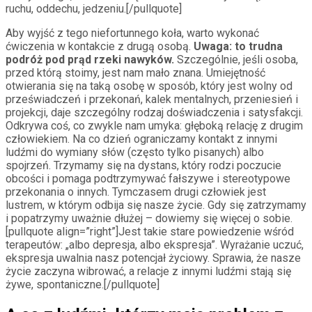
ruchu, oddechu, jedzeniu.[/pullquote]
Aby wyjść z tego niefortunnego koła, warto wykonać
ćwiczenia w kontakcie z drugą osobą.
Uwaga: to trudna
podróż pod prąd rzeki nawyków.
Szczególnie, jeśli osoba,
przed którą stoimy, jest nam mało znana. Umiejętność
otwierania się na taką osobę w sposób, który jest wolny od
przeświadczeń i przekonań, kalek mentalnych, przeniesień i
projekcji, daje szczególny rodzaj doświadczenia i satysfakcji.
Odkrywa coś, co zwykle nam umyka: głęboką relację z drugim
człowiekiem. Na co dzień ograniczamy kontakt z innymi
ludźmi do wymiany słów (często tylko pisanych) albo
spojrzeń. Trzymamy się na dystans, który rodzi poczucie
obcości i pomaga podtrzymywać fałszywe i stereotypowe
przekonania o innych. Tymczasem drugi człowiek jest
lustrem, w którym odbija się nasze życie. Gdy się zatrzymamy
i popatrzymy uważnie dłużej – dowiemy się więcej o sobie.
[pullquote align=”right”]Jest takie stare powiedzenie wśród
terapeutów: „albo depresja, albo ekspresja”. Wyrażanie uczuć,
ekspresja uwalnia nasz potencjał życiowy. Sprawia, że nasze
życie zaczyna wibrować, a relacje z innymi ludźmi stają się
żywe, spontaniczne.[/pullquote]