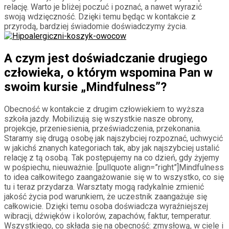
relację. Warto je bliżej poczuć i poznać, a nawet wyrazić
swoją wdzięczność. Dzięki temu będąc w kontakcie z
przyrodą, bardziej świadomie doświadczymy życia.
A czym jest doświadczanie drugiego
człowieka, o którym wspomina Pan w
swoim kursie „Mindfulness”?
Obecność w kontakcie z drugim człowiekiem to wyższa
szkoła jazdy. Mobilizują się wszystkie nasze obrony,
projekcje, przeniesienia, przeświadczenia, przekonania.
Staramy się drugą osobę jak najszybciej rozpoznać, uchwycić
w jakichś znanych kategoriach tak, aby jak najszybciej ustalić
relację z tą osobą. Tak postępujemy na co dzień, gdy żyjemy
w pośpiechu, nieuważnie. [pullquote align=”right”]Mindfulness
to idea całkowitego zaangażowanie się w to wszystko, co się
tu i teraz przydarza. Warsztaty mogą radykalnie zmienić
jakość życia pod warunkiem, że uczestnik zaangażuje się
całkowicie. Dzięki temu osoba doświadcza wyraźniejszej
wibracji, dźwięków i kolorów, zapachów, faktur, temperatur.
Wszystkiego, co składa się na obecność: zmysłową, w ciele i