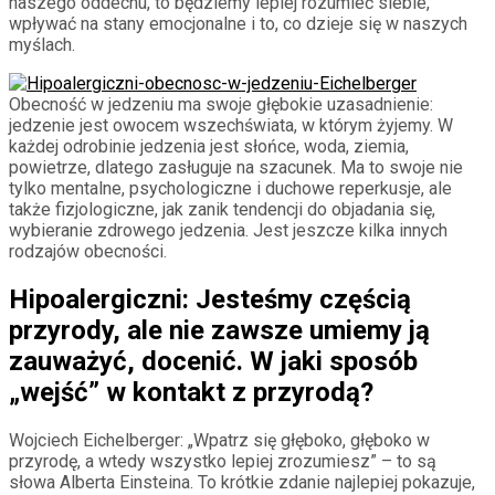
naszego oddechu, to będziemy lepiej rozumieć siebie,
wpływać na stany emocjonalne i to, co dzieje się w naszych
myślach.
Obecność w jedzeniu ma swoje głębokie uzasadnienie:
jedzenie jest owocem wszechświata, w którym żyjemy. W
każdej odrobinie jedzenia jest słońce, woda, ziemia,
powietrze, dlatego zasługuje na szacunek. Ma to swoje nie
tylko mentalne, psychologiczne i duchowe reperkusje, ale
także fizjologiczne, jak zanik tendencji do objadania się,
wybieranie zdrowego jedzenia. Jest jeszcze kilka innych
rodzajów obecności.
Hipoalergiczni: Jesteśmy częścią
przyrody, ale nie zawsze umiemy ją
zauważyć, docenić. W jaki sposób
„wejść” w kontakt z przyrodą?
Wojciech Eichelberger: „Wpatrz się głęboko, głęboko w
przyrodę, a wtedy wszystko lepiej zrozumiesz” – to są
słowa Alberta Einsteina. To krótkie zdanie najlepiej pokazuje,