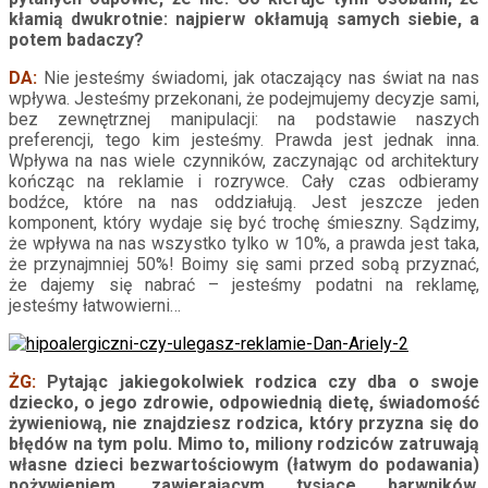
kłamią dwukrotnie: najpierw okłamują samych siebie, a
potem badaczy?
DA:
Nie jesteśmy świadomi, jak otaczający nas świat na nas
wpływa. Jesteśmy przekonani, że podejmujemy decyzje sami,
bez zewnętrznej manipulacji: na podstawie naszych
preferencji, tego kim jesteśmy. Prawda jest jednak inna.
Wpływa na nas wiele czynników, zaczynając od architektury
kończąc na reklamie i rozrywce. Cały czas odbieramy
bodźce, które na nas oddziałują. Jest jeszcze jeden
komponent, który wydaje się być trochę śmieszny. Sądzimy,
że wpływa na nas wszystko tylko w 10%, a prawda jest taka,
że przynajmniej 50%! Boimy się sami przed sobą przyznać,
że dajemy się nabrać – jesteśmy podatni na reklamę,
jesteśmy łatwowierni…
ŻG:
Pytając jakiegokolwiek rodzica czy dba o swoje
dziecko, o jego zdrowie, odpowiednią dietę, świadomość
żywieniową, nie znajdziesz rodzica, który przyzna się do
błędów na tym polu. Mimo to, miliony rodziców zatruwają
własne dzieci bezwartościowym (łatwym do podawania)
pożywieniem, zawierającym tysiące barwników,