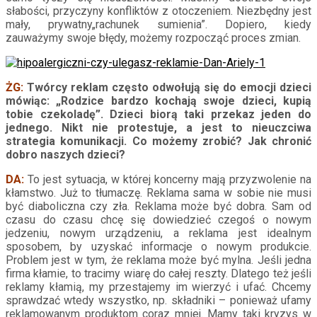
słabości, przyczyny konfliktów z otoczeniem. Niezbędny jest
mały, prywatny„rachunek sumienia”. Dopiero, kiedy
zauważymy swoje błędy, możemy rozpocząć proces zmian.
ŻG:
Twórcy reklam często odwołują się do emocji dzieci
mówiąc: „Rodzice bardzo kochają swoje dzieci, kupią
tobie czekoladę”. Dzieci biorą taki przekaz jeden do
jednego. Nikt nie protestuje, a jest to nieuczciwa
strategia komunikacji. Co możemy zrobić? Jak chronić
dobro naszych dzieci?
DA:
To jest sytuacja, w której koncerny mają przyzwolenie na
kłamstwo. Już to tłumaczę. Reklama sama w sobie nie musi
być diaboliczna czy zła. Reklama może być dobra. Sam od
czasu do czasu chcę się dowiedzieć czegoś o nowym
jedzeniu, nowym urządzeniu, a reklama jest idealnym
sposobem, by uzyskać informacje o nowym produkcie.
Problem jest w tym, że reklama może być mylna. Jeśli jedna
firma kłamie, to tracimy wiarę do całej reszty. Dlatego też jeśli
reklamy kłamią, my przestajemy im wierzyć i ufać. Chcemy
sprawdzać wtedy wszystko, np. składniki – ponieważ ufamy
reklamowanym produktom coraz mniej. Mamy taki kryzys w