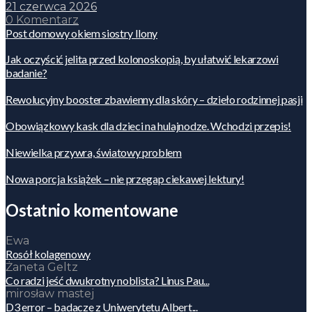
21 czerwca 2026
0 Komentarz
Post domowy okiem siostry Ilony
Jak oczyścić jelita przed kolonoskopią, by ułatwić lekarzowi
badanie?
Rewolucyjny booster zbawienny dla skóry – dzieło rodzinnej pasji
Obowiązkowy kask dla dzieci na hulajnodze. Wchodzi przepis!
Niewielka przywra, światowy problem
Nowa porcja książek – nie przegap ciekawej lektury!
Ostatnio komentowane
Ewa
Rosół kolagenowy
Żaneta Geltz
Co radzi jeść dwukrotny noblista? Linus Pau...
mirosław mastej
D3 error – badacze z Uniwerytetu Albert...