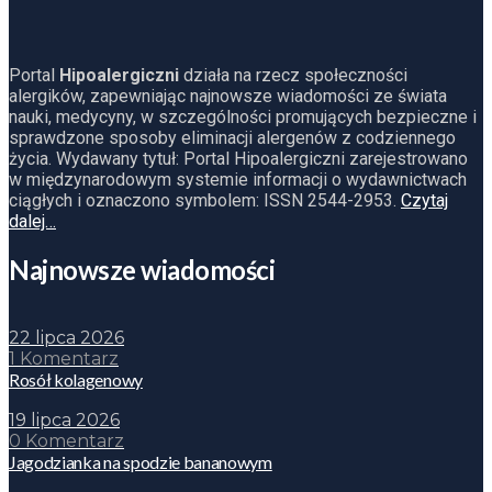
Portal
Hipoalergiczni
działa na rzecz społeczności
alergików, zapewniając najnowsze wiadomości ze świata
nauki, medycyny, w szczególności promujących bezpieczne i
sprawdzone sposoby eliminacji alergenów z codziennego
życia. Wydawany tytuł: Portal Hipoalergiczni zarejestrowano
w międzynarodowym systemie informacji o wydawnictwach
ciągłych i oznaczono symbolem: ISSN 2544-2953.
Czytaj
dalej…
Najnowsze wiadomości
22 lipca 2026
1 Komentarz
Rosół kolagenowy
19 lipca 2026
0 Komentarz
Jagodzianka na spodzie bananowym