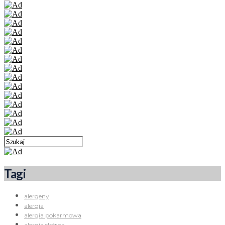
Tagi
alergeny
alergia
alergia pokarmowa
alergia skórna