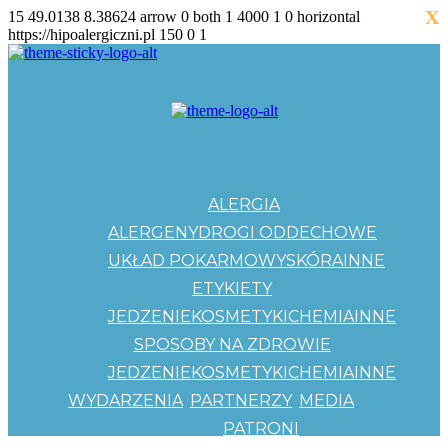
X
15
49.0138
8.38624
arrow
0
both
1
4000
1
0
horizontal
https://hipoalergiczni.pl
150
0
1
ALERGIA
ALERGENY
DROGI ODDECHOWE
UKŁAD POKARMOWY
SKÓRA
INNE
ETYKIETY
JEDZENIE
KOSMETYKI
CHEMIA
INNE
SPOSOBY NA ZDROWIE
JEDZENIE
KOSMETYKI
CHEMIA
INNE
WYDARZENIA
PARTNERZY
MEDIA
PATRONI