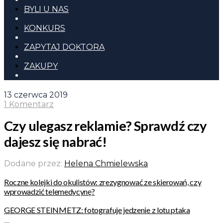
BYLI U NAS
KONKURS
ZAPYTAJ DOKTORA
ZAKUPY
13 czerwca 2019
1 Komentarz
Czy ulegasz reklamie? Sprawdź czy
dajesz się nabrać!
Dodane przez:
Helena Chmielewska
Roczne kolejki do okulistów: zrezygnować ze skierowań, czy
wprowadzić telemedycynę?
GEORGE STEINMETZ: fotografuje jedzenie z lotu ptaka