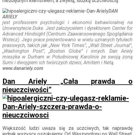
niezbędnym kłamstwem, a zwykłą, ludzką uczciwością.
DAN
ARIELY
jest profesorem psychologii i ekonomii behawioralnej na
Uniwersytecie Duke. Jest założycielem i dyrektorem Center for
Advanced Hindsight (Centrum Zaawansowanego Spoglądania
Wstecz). Jego prace prezentowano w wielu uznanych tytułach
prasowych, takich jak „New York Times”, „Wall Street Journal”,
„Washington Post”, „Boston Globe” i innych. Dan Ariely
mieszka w Durham w Południowej Karolinie ze swoją żoną
Sumi i dwojgiem ich twórczych dzieci, Amitem i Netą.
www.danariely.com
Dan Ariely „Cała prawda o
nieuczciwości”
Większość ludzi uważa się za uczciwych, tak naprawdę
jednak wszyscy oszukujemy. Od Waszyngtonu po Wall Street,