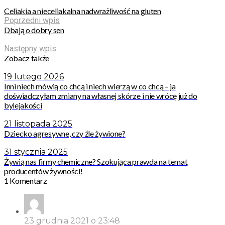
Celiakia a nieceliakalna nadwrażliwość na gluten
Poprzedni wpis
Dbają o dobry sen
Następny wpis
Zobacz także
19 lutego 2026
Inni niech mówią co chcą i niech wierzą w co chcą – ja
doświadczyłam zmiany na własnej skórze i nie wrócę już do
bylejakości
21 listopada 2025
Dziecko agresywne, czy źle żywione?
31 stycznia 2025
Żywią nas firmy chemiczne? Szokująca prawda na temat
producentów żywności!
1 Komentarz
23 grudnia 2021 o 23:48