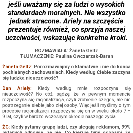
jeśli uważamy się za ludzi o wysokich
standardach moralnych. Nie wszystko
jednak stracone. Ariely na szczęście
prezentuje również, co sprzyja naszej
uczciwości, wskazując konkretne kroki.
ROZMAWIAŁA: Żaneta Geltz
TŁUMACZENIE: Paulina Owczarzak-Baran
Żaneta Geltz:
Porozmawiajmy o kłamstwie i nie do końca
pochlebnych zachowaniach. Kiedy według Ciebie zaczyna
się ludzka nieuczciwość?
Dan Ariely:
Kiedy według mnie rozpoczyna się
nieuczciwość? No cóż, sądzę, że w pewnym momencie
rozpoczyna się racjonalizacja, czyli zrobienie czegoś, ale nie
postrzeganie siebie jako złej osoby. Więc jeśli myślimy o tym
procesie racjonalizacji, rozpoczyna się on w wieku około 7 –
9 lat, czyli w bardzo wczesnym okresie naszego życia.
ŻG:
Kiedy pytamy grupę ludzi, czy ulegają reklamom, 99%
pytanych odpowie, że nie. Co kieruje tymi osobami, że