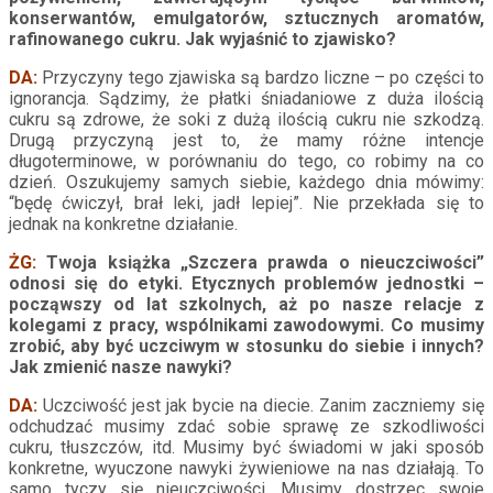
konserwantów, emulgatorów, sztucznych aromatów,
rafinowanego cukru. Jak wyjaśnić to zjawisko?
DA:
Przyczyny tego zjawiska są bardzo liczne – po części to
ignorancja. Sądzimy, że płatki śniadaniowe z duża ilością
cukru są zdrowe, że soki z dużą ilością cukru nie szkodzą.
Drugą przyczyną jest to, że mamy różne intencje
długoterminowe, w porównaniu do tego, co robimy na co
dzień. Oszukujemy samych siebie, każdego dnia mówimy:
“będę ćwiczył, brał leki, jadł lepiej”. Nie przekłada się to
jednak na konkretne działanie.
ŻG:
Twoja książka „Szczera prawda o nieuczciwości”
odnosi się do etyki. Etycznych problemów jednostki –
począwszy od lat szkolnych, aż po nasze relacje z
kolegami z pracy, wspólnikami zawodowymi. Co musimy
zrobić, aby być uczciwym w stosunku do siebie i innych?
Jak zmienić nasze nawyki?
DA:
Uczciwość jest jak bycie na diecie. Zanim zaczniemy się
odchudzać musimy zdać sobie sprawę ze szkodliwości
cukru, tłuszczów, itd. Musimy być świadomi w jaki sposób
konkretne, wyuczone nawyki żywieniowe na nas działają. To
samo tyczy się nieuczciwości. Musimy dostrzec swoje