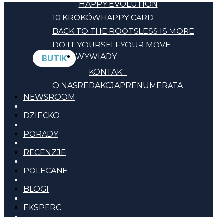
HAPPY EVOLUTION
10 KROKÓW
HAPPY CARD
BACK TO THE ROOTS
LESS IS MORE
DO IT YOURSELF
YOUR MOVE
WYWIADY
BUTIK
KONTAKT
O NAS
REDAKCJA
PRENUMERATA
NEWSROOM
DZIECKO
PORADY
RECENZJE
POLECANE
BLOGI
EKSPERCI