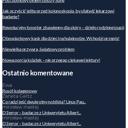
Post domowy okiem siostry Ilony
Jak oczyścić jelita przed kolonoskopią, by ułatwić lekarzowi
badanie?
Rewolucyjny booster zbawienny dla skóry – dzieło rodzinnej pasji
Obowiązkowy kask dla dzieci na hulajnodze. Wchodzi przepis!
Niewielka przywra, światowy problem
Nowa porcja książek – nie przegap ciekawej lektury!
Ostatnio komentowane
Ewa
Rosół kolagenowy
Żaneta Geltz
Co radzi jeść dwukrotny noblista? Linus Pau...
mirosław mastej
D3 error – badacze z Uniwerytetu Albert...
mirosław mastej
D3 error – badacze z Uniwerytetu Albert...