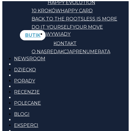
HAPPY EVOLUTION
10 KROKÓW
HAPPY CARD
BACK TO THE ROOTS
LESS IS MORE
DO IT YOURSELF
YOUR MOVE
WYWIADY
BUTIK
KONTAKT
O NAS
REDAKCJA
PRENUMERATA
NEWSROOM
DZIECKO
PORADY
RECENZJE
POLECANE
BLOGI
EKSPERCI