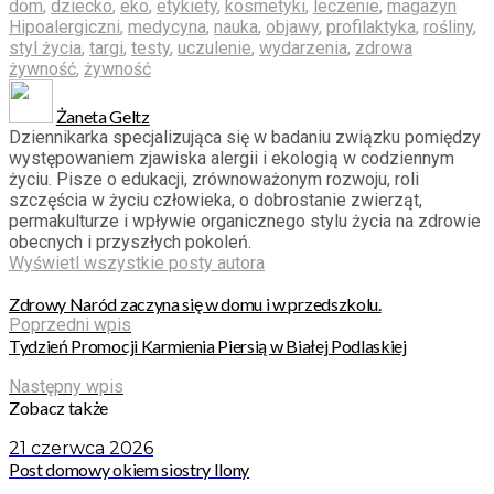
dom
,
dziecko
,
eko
,
etykiety
,
kosmetyki
,
leczenie
,
magazyn
Hipoalergiczni
,
medycyna
,
nauka
,
objawy
,
profilaktyka
,
rośliny
,
styl życia
,
targi
,
testy
,
uczulenie
,
wydarzenia
,
zdrowa
żywność
,
żywność
Żaneta Geltz
Dziennikarka specjalizująca się w badaniu związku pomiędzy
występowaniem zjawiska alergii i ekologią w codziennym
życiu. Pisze o edukacji, zrównoważonym rozwoju, roli
szczęścia w życiu człowieka, o dobrostanie zwierząt,
permakulturze i wpływie organicznego stylu życia na zdrowie
obecnych i przyszłych pokoleń.
Wyświetl wszystkie posty autora
Zdrowy Naród zaczyna się w domu i w przedszkolu.
Poprzedni wpis
Tydzień Promocji Karmienia Piersią w Białej Podlaskiej
Następny wpis
Zobacz także
21 czerwca 2026
Post domowy okiem siostry Ilony