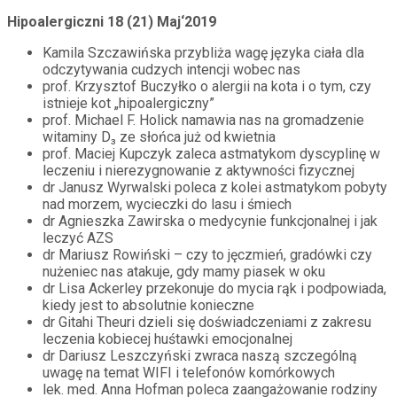
Hipoalergiczni 18 (21) Maj‘2019
Kamila Szczawińska przybliża wagę języka ciała dla
odczytywania cudzych intencji wobec nas
prof. Krzysztof Buczyłko o alergii na kota i o tym, czy
istnieje kot „hipoalergiczny”
prof. Michael F. Holick namawia nas na gromadzenie
witaminy D₃ ze słońca już od kwietnia
prof. Maciej Kupczyk zaleca astmatykom dyscyplinę w
leczeniu i nierezygnowanie z aktywności fizycznej
dr Janusz Wyrwalski poleca z kolei astmatykom pobyty
nad morzem, wycieczki do lasu i śmiech
dr Agnieszka Zawirska o medycynie funkcjonalnej i jak
leczyć AZS
dr Mariusz Rowiński – czy to jęczmień, gradówki czy
nużeniec nas atakuje, gdy mamy piasek w oku
dr Lisa Ackerley przekonuje do mycia rąk i podpowiada,
kiedy jest to absolutnie konieczne
dr Gitahi Theuri dzieli się doświadczeniami z zakresu
leczenia kobiecej huśtawki emocjonalnej
dr Dariusz Leszczyński zwraca naszą szczególną
uwagę na temat WIFI i telefonów komórkowych
lek. med. Anna Hofman poleca zaangażowanie rodziny