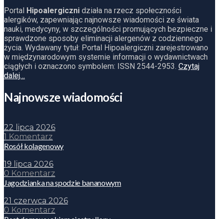
Portal
Hipoalergiczni
działa na rzecz społeczności
alergików, zapewniając najnowsze wiadomości ze świata
nauki, medycyny, w szczególności promujących bezpieczne i
sprawdzone sposoby eliminacji alergenów z codziennego
życia. Wydawany tytuł: Portal Hipoalergiczni zarejestrowano
w międzynarodowym systemie informacji o wydawnictwach
ciągłych i oznaczono symbolem: ISSN 2544-2953.
Czytaj
dalej…
Najnowsze wiadomości
22 lipca 2026
1 Komentarz
Rosół kolagenowy
19 lipca 2026
0 Komentarz
Jagodzianka na spodzie bananowym
21 czerwca 2026
0 Komentarz