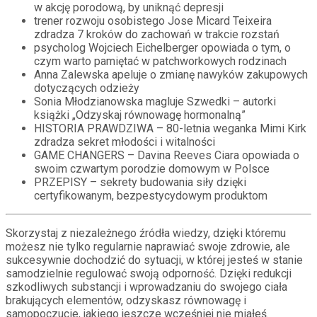
w akcję porodową, by uniknąć depresji
trener rozwoju osobistego Jose Micard Teixeira
zdradza 7 kroków do zachowań w trakcie rozstań
psycholog Wojciech Eichelberger opowiada o tym, o
czym warto pamiętać w patchworkowych rodzinach
Anna Zalewska apeluje o zmianę nawyków zakupowych
dotyczących odzieży
Sonia Młodzianowska magluje Szwedki – autorki
książki „Odzyskaj równowagę hormonalną”
HISTORIA PRAWDZIWA – 80-letnia weganka Mimi Kirk
zdradza sekret młodości i witalności
GAME CHANGERS – Davina Reeves Ciara opowiada o
swoim czwartym porodzie domowym w Polsce
PRZEPISY – sekrety budowania siły dzięki
certyfikowanym, bezpestycydowym produktom
Skorzystaj z niezależnego źródła wiedzy, dzięki któremu
możesz nie tylko regularnie naprawiać swoje zdrowie, ale
sukcesywnie dochodzić do sytuacji, w której jesteś w stanie
samodzielnie regulować swoją odporność. Dzięki redukcji
szkodliwych substancji i wprowadzaniu do swojego ciała
brakujących elementów, odzyskasz równowagę i
samopoczucie, jakiego jeszcze wcześniej nie miałeś.