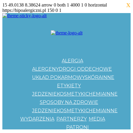
X
15
49.0138
8.38624
arrow
0
both
1
4000
1
0
horizontal
https://hipoalergiczni.pl
150
0
1
ALERGIA
ALERGENY
DROGI ODDECHOWE
UKŁAD POKARMOWY
SKÓRA
INNE
ETYKIETY
JEDZENIE
KOSMETYKI
CHEMIA
INNE
SPOSOBY NA ZDROWIE
JEDZENIE
KOSMETYKI
CHEMIA
INNE
WYDARZENIA
PARTNERZY
MEDIA
PATRONI