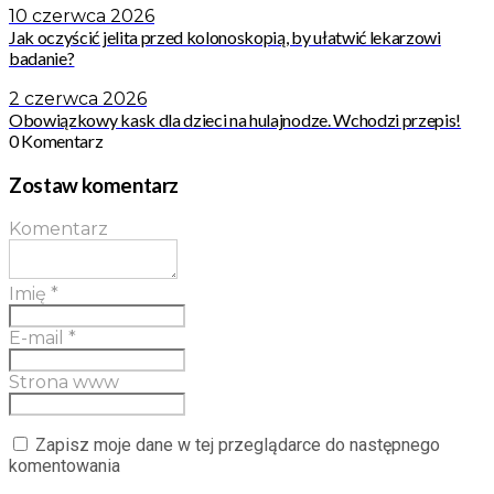
10 czerwca 2026
Jak oczyścić jelita przed kolonoskopią, by ułatwić lekarzowi
badanie?
2 czerwca 2026
Obowiązkowy kask dla dzieci na hulajnodze. Wchodzi przepis!
0 Komentarz
Zostaw komentarz
Komentarz
Imię
*
E-mail
*
Strona www
Zapisz moje dane w tej przeglądarce do następnego
komentowania