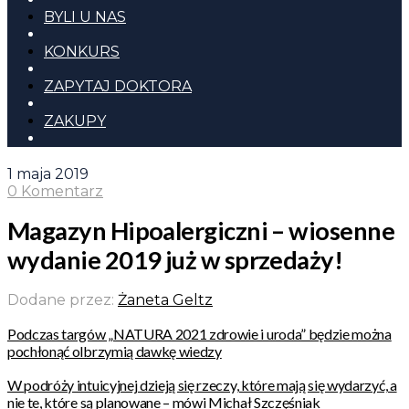
BYLI U NAS
KONKURS
ZAPYTAJ DOKTORA
ZAKUPY
1 maja 2019
0 Komentarz
Magazyn Hipoalergiczni – wiosenne
wydanie 2019 już w sprzedaży!
Dodane przez:
Żaneta Geltz
Podczas targów „NATURA 2021 zdrowie i uroda” będzie można
pochłonąć olbrzymią dawkę wiedzy
W podróży intuicyjnej dzieją się rzeczy, które mają się wydarzyć, a
nie te, które są planowane – mówi Michał Szczęśniak