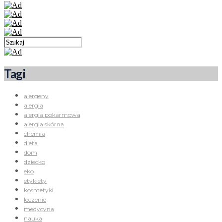
Tagi
alergeny
alergia
alergia pokarmowa
alergia skórna
chemia
dieta
dom
dziecko
eko
etykiety
kosmetyki
leczenie
medycyna
nauka