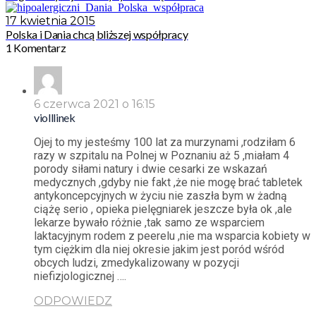
17 kwietnia 2015
Polska i Dania chcą bliższej współpracy
1 Komentarz
6 czerwca 2021 o 16:15
violllinek
Ojej to my jesteśmy 100 lat za murzynami ,rodziłam 6
razy w szpitalu na Polnej w Poznaniu aż 5 ,miałam 4
porody siłami natury i dwie cesarki ze wskazań
medycznych ,gdyby nie fakt ,że nie mogę brać tabletek
antykoncepcyjnych w życiu nie zaszła bym w żadną
ciążę serio , opieka pielęgniarek jeszcze była ok ,ale
lekarze bywało różnie ,tak samo ze wsparciem
laktacyjnym rodem z peerelu ,nie ma wsparcia kobiety w
tym ciężkim dla niej okresie jakim jest poród wśród
obcych ludzi, zmedykalizowany w pozycji
niefizjologicznej ….
ODPOWIEDZ