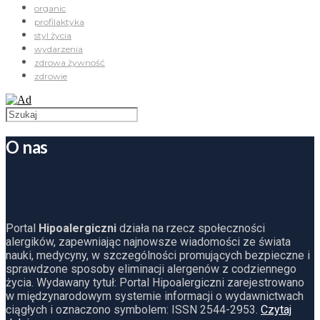
organic
profilaktyka
styl życia
wydarzenia
zdrowa żywność
zdrowie
O nas
Portal
Hipoalergiczni
działa na rzecz społeczności
alergików, zapewniając najnowsze wiadomości ze świata
nauki, medycyny, w szczególności promujących bezpieczne i
sprawdzone sposoby eliminacji alergenów z codziennego
życia. Wydawany tytuł: Portal Hipoalergiczni zarejestrowano
w międzynarodowym systemie informacji o wydawnictwach
ciągłych i oznaczono symbolem: ISSN 2544-2953.
Czytaj