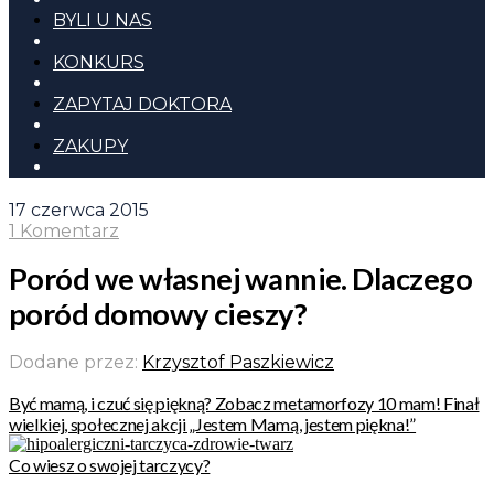
BYLI U NAS
KONKURS
ZAPYTAJ DOKTORA
ZAKUPY
17 czerwca 2015
1 Komentarz
Poród we własnej wannie. Dlaczego
poród domowy cieszy?
Dodane przez:
Krzysztof Paszkiewicz
Być mamą, i czuć się piękną? Zobacz metamorfozy 10 mam! Finał
wielkiej, społecznej akcji „Jestem Mamą, jestem piękna!”
Co wiesz o swojej tarczycy?