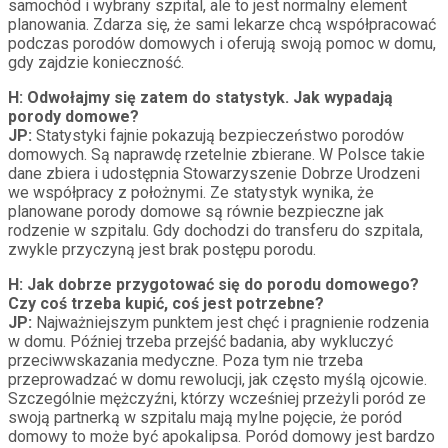
samochód i wybrany szpital, ale to jest normalny element
planowania. Zdarza się, że sami lekarze chcą współpracować
podczas porodów domowych i oferują swoją pomoc w domu,
gdy zajdzie konieczność.
H:
Odwołajmy się zatem do statystyk. Jak wypadają
porody domowe?
JP:
Statystyki fajnie pokazują bezpieczeństwo porodów
domowych. Są naprawdę rzetelnie zbierane. W Polsce takie
dane zbiera i udostępnia Stowarzyszenie Dobrze Urodzeni
we współpracy z położnymi. Ze statystyk wynika, że
planowane porody domowe są równie bezpieczne jak
rodzenie w szpitalu. Gdy dochodzi do transferu do szpitala,
zwykle przyczyną jest brak postępu porodu.
H:
Jak dobrze przygotować się do porodu domowego?
Czy coś trzeba kupić, coś jest potrzebne?
JP:
Najważniejszym punktem jest chęć i pragnienie rodzenia
w domu. Później trzeba przejść badania, aby wykluczyć
przeciwwskazania medyczne. Poza tym nie trzeba
przeprowadzać w domu rewolucji, jak często myślą ojcowie.
Szczególnie mężczyźni, którzy wcześniej przeżyli poród ze
swoją partnerką w szpitalu mają mylne pojęcie, że poród
domowy to może być apokalipsa. Poród domowy jest bardzo