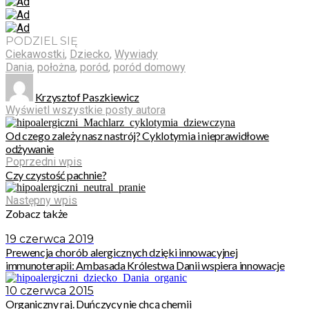
PODZIEL SIĘ
Ciekawostki
,
Dziecko
,
Wywiady
Dania
,
położna
,
poród
,
poród domowy
Krzysztof Paszkiewicz
Wyświetl wszystkie posty autora
Od czego zależy nasz nastrój? Cyklotymia i nieprawidłowe
odżywanie
Poprzedni wpis
Czy czystość pachnie?
Następny wpis
Zobacz także
19 czerwca 2019
Prewencja chorób alergicznych dzięki innowacyjnej
immunoterapii: Ambasada Królestwa Danii wspiera innowacje
10 czerwca 2015
Organiczny raj. Duńczycy nie chcą chemii