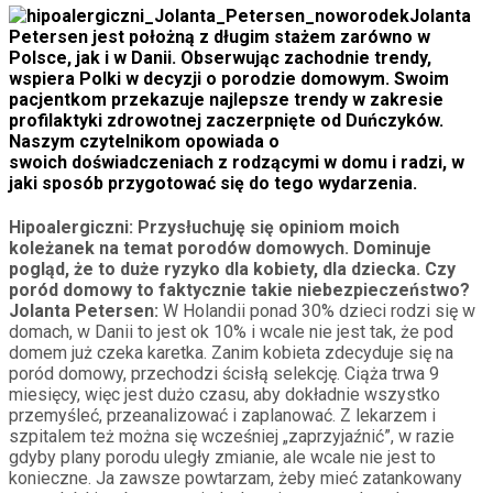
Jolanta
Petersen jest położną z długim stażem zarówno w
Polsce, jak i w Danii. Obserwując zachodnie trendy,
wspiera Polki w decyzji o porodzie domowym. Swoim
pacjentkom przekazuje najlepsze trendy w zakresie
profilaktyki zdrowotnej zaczerpnięte od Duńczyków.
Naszym czytelnikom opowiada o
swoich doświadczeniach z rodzącymi w domu i radzi, w
jaki sposób przygotować się do tego wydarzenia.
Hipoalergiczni:
Przysłuchuję się opiniom moich
koleżanek na temat porodów domowych. Dominuje
pogląd, że to duże ryzyko dla kobiety, dla dziecka. Czy
poród domowy to faktycznie takie niebezpieczeństwo?
Jolanta Petersen:
W Holandii ponad 30% dzieci rodzi się w
domach, w Danii to jest ok 10% i wcale nie jest tak, że pod
domem już czeka karetka. Zanim kobieta zdecyduje się na
poród domowy, przechodzi ścisłą selekcję. Ciąża trwa 9
miesięcy, więc jest dużo czasu, aby dokładnie wszystko
przemyśleć, przeanalizować i zaplanować. Z lekarzem i
szpitalem też można się wcześniej „zaprzyjaźnić”, w razie
gdyby plany porodu uległy zmianie, ale wcale nie jest to
konieczne. Ja zawsze powtarzam, żeby mieć zatankowany