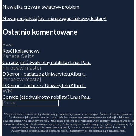
Niewielka przywra, światowy problem
Nowa porcja książek – nie przegap ciekawej lektury!
Ostatnio komentowane
Ewa
Rosół kolagenowy
Żaneta Geltz
Co radzi jeść dwukrotny noblista? Linus Pau...
mirosław mastej
D3 error – badacze z Uniwerytetu Albert...
mirosław mastej
D3 error – badacze z Uniwerytetu Albert...
WM
Co radzi jeść dwukrotny noblista? Linus Pau...
Wszystkie treści zawarte na tej stronie mają charakter wyłącznie informacyjny. Żadna z treści nie powinna
być traktowana jako porada lekarska i nie może być stosowana jako zastępstwo konsultacji z lekarzem,
gdyż nie umożliwia diagnozy choroby. Jeśli masz problem ze swoim zdrowiem radzimy skontaktować się z
lekarzem rodzinnym lub stosownym specjalistą. Autorzy artykułów dokładają największej staranności, aby
zapewnić najwyższą wartość merytoryczną treści, lecz nie ponoszą odpowiedzialności za wynik
wykorzystania prezentowanych porad lub treści. Zapraszamy do zapoznania się z regulaminem.