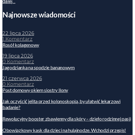
dalej…
Najnowsze wiadomości
22 lipca 2026
1 Komentarz
Rosół kolagenowy
19 lipca 2026
0 Komentarz
Jagodzianka na spodzie bananowym
21 czerwca 2026
0 Komentarz
Post domowy okiem siostry Ilony
Jak oczyścić jelita przed kolonoskopią, by ułatwić lekarzowi
badanie?
Rewolucyjny booster zbawienny dla skóry – dzieło rodzinnej pasji
Obowiązkowy kask dla dzieci na hulajnodze. Wchodzi przepis!