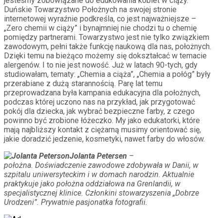
jesteśmy zobowiązane do edukowania kobiet w ciąży.
Duńskie Towarzystwo Położnych na swojej stronie
internetowej wyraźnie podkreśla, co jest najważniejsze –
„Zero chemii w ciąży” i bynajmniej nie chodzi tu o chemię
pomiędzy partnerami. Towarzystwo jest nie tylko związkiem
zawodowym, pełni także funkcję naukową dla nas, położnych.
Dzięki temu na bieżąco możemy się dokształcać w temacie
alergenów. I to nie jest nowość. Już w latach 90-tych, gdy
studiowałam, tematy: „Chemia a ciąża”, „Chemia a połóg” były
przerabiane z dużą starannością. Parę lat temu
przeprowadzana była kampania edukacyjna dla położnych,
podczas której uczono nas na przykład, jak przygotować
pokój dla dziecka, jak wybrać bezpieczne farby, z czego
powinno być zrobione łóżeczko. My jako edukatorki, które
mają najbliższy kontakt z ciężarną musimy orientować się,
jakie doradzić jedzenie, kosmetyki, nawet farby do włosów.
Jolanta Petersen
–
położna. Doświadczenie zawodowe zdobywała w Danii, w
szpitalu uniwersyteckim i w domach narodzin. Aktualnie
praktykuje jako położna oddziałowa na Grenlandii, w
specjalistycznej klinice. Członkini stowarzyszenia „Dobrze
Urodzeni”. Prywatnie pasjonatka fotografii.