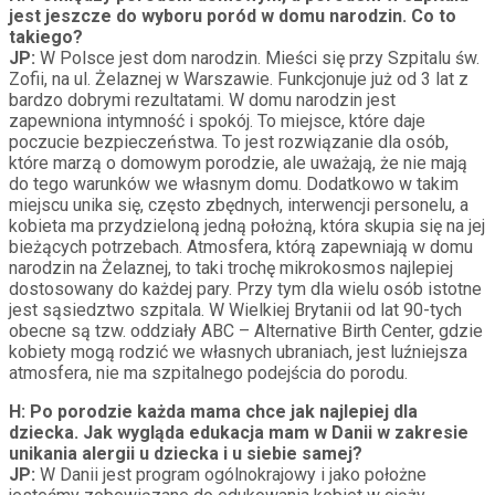
jest jeszcze do wyboru poród w domu narodzin. Co to
takiego?
JP:
W Polsce jest dom narodzin. Mieści się przy Szpitalu św.
Zofii, na ul. Żelaznej w Warszawie. Funkcjonuje już od 3 lat z
bardzo dobrymi rezultatami. W domu narodzin jest
zapewniona intymność i spokój. To miejsce, które daje
poczucie bezpieczeństwa. To jest rozwiązanie dla osób,
które marzą o domowym porodzie, ale uważają, że nie mają
do tego warunków we własnym domu. Dodatkowo w takim
miejscu unika się, często zbędnych, interwencji personelu, a
kobieta ma przydzieloną jedną położną, która skupia się na jej
bieżących potrzebach. Atmosfera, którą zapewniają w domu
narodzin na Żelaznej, to taki trochę mikrokosmos najlepiej
dostosowany do każdej pary. Przy tym dla wielu osób istotne
jest sąsiedztwo szpitala. W Wielkiej Brytanii od lat 90-tych
obecne są tzw. oddziały ABC – Alternative Birth Center, gdzie
kobiety mogą rodzić we własnych ubraniach, jest luźniejsza
atmosfera, nie ma szpitalnego podejścia do porodu.
H:
Po porodzie każda mama chce jak najlepiej dla
dziecka. Jak wygląda edukacja mam w Danii w zakresie
unikania alergii u dziecka i u siebie samej?
JP:
W Danii jest program ogólnokrajowy i jako położne