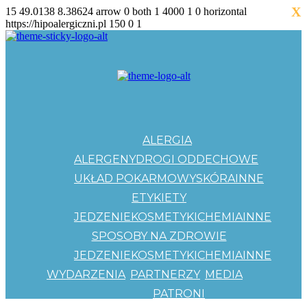
X
15
49.0138
8.38624
arrow
0
both
1
4000
1
0
horizontal
https://hipoalergiczni.pl
150
0
1
ALERGIA
ALERGENY
DROGI ODDECHOWE
UKŁAD POKARMOWY
SKÓRA
INNE
ETYKIETY
JEDZENIE
KOSMETYKI
CHEMIA
INNE
SPOSOBY NA ZDROWIE
JEDZENIE
KOSMETYKI
CHEMIA
INNE
WYDARZENIA
PARTNERZY
MEDIA
PATRONI