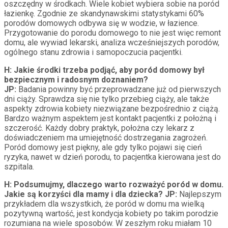
oszczędny w środkach. Wiele kobiet wybiera sobie na poród
łazienkę. Zgodnie ze skandynawskimi statystykami 60%
porodów domowych odbywa się w wodzie, w łazience.
Przygotowanie do porodu domowego to nie jest więc remont
domu, ale wywiad lekarski, analiza wcześniejszych porodów,
ogólnego stanu zdrowia i samopoczucia pacjentki.
H:
Jakie środki trzeba podjąć, aby poród domowy był
bezpiecznym i radosnym doznaniem?
JP:
Badania powinny być przeprowadzane już od pierwszych
dni ciąży. Sprawdza się nie tylko przebieg ciąży, ale także
aspekty zdrowia kobiety niezwiązane bezpośrednio z ciążą.
Bardzo ważnym aspektem jest kontakt pacjentki z położną i
szczerość. Każdy dobry praktyk, położna czy lekarz z
doświadczeniem ma umiejętność dostrzegania zagrożeń.
Poród domowy jest piękny, ale gdy tylko pojawi się cień
ryzyka, nawet w dzień porodu, to pacjentka kierowana jest do
szpitala.
H:
Podsumujmy, dlaczego warto rozważyć poród w domu.
Jakie są korzyści dla mamy i dla dziecka?
JP:
Najlepszym
przykładem dla wszystkich, że poród w domu ma wielką
pozytywną wartość, jest kondycja kobiety po takim porodzie
rozumiana na wiele sposobów. W zeszłym roku miałam 10