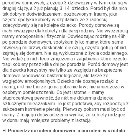
porodów domowych, z czego 3 dziewczyny w tym roku są w
drugiej ciąży, a 2 już planują 3. i 4. dziecko. Poród był dla nich
tak dobrym doświadczeniem, pozbawionym traumy, jaka
często spotyka kobiety w szpitalach, że z radością
zdecydowały się na kolejne dziecko. Porody domowe są
mało inwazyjne dla kobiety i dla całej rodziny. Nie wyczerpują
mamy emocjonalnie i fizycznie. Odwiedzając rodzinę na 48h
po porodzie domowych, spotykam tylko mamy, które same
otwierają mi drzwi, doskonale się czują, często gotują obiad,
zajmują się domem. Nie są wykluczone z życia codziennego.
Nie widać po nich tego zmęczenia i zagubienia, które często
trapi kobiety przez kilka dni po porodzie. Poród domowy jest
dla dziecka korzystny nie tylko ze względu na bezpieczne
domowe środowisko bakteriologiczne, ale także ze
względów emocjonalnych. Dziecko nie doznaje rozłąki z
mamą, nikt nie bierze go na pobranie krwi, nie umieszcza w
osobnym pomieszczeniu. Co jest istotne – mamy
stuprocentową pewność, że nikt nie dokarmia dziecka
sztucznymi mieszankami. To jest podstawa, aby rozpocząć z
sukcesem karmienie piersią. Pierwszy pokarm musi być od
mamy. Z mojego doświadczenia wynika, że kobiety rodzące
w domu mają mniejsze problemy z laktacją.
H:
Pomiędzy porodem domowym, a porodem w szpitalu