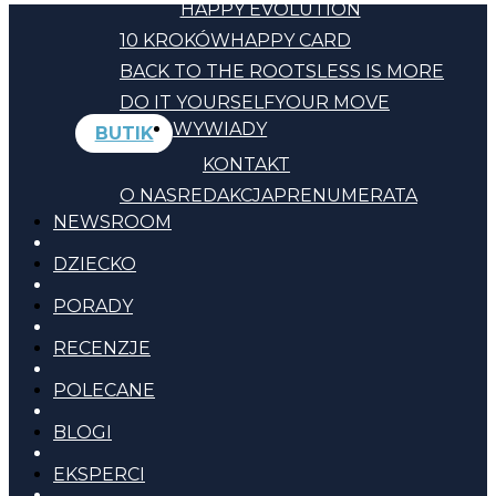
HAPPY EVOLUTION
10 KROKÓW
HAPPY CARD
BACK TO THE ROOTS
LESS IS MORE
DO IT YOURSELF
YOUR MOVE
WYWIADY
BUTIK
KONTAKT
O NAS
REDAKCJA
PRENUMERATA
NEWSROOM
DZIECKO
PORADY
RECENZJE
POLECANE
BLOGI
EKSPERCI