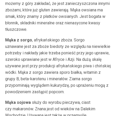
możemy z góry zakładać, że jest zanieczyszczona innymi
zbożami, które już gluten zawierają. Mąka owsiana ma
smak, który znamy z płatków owsianych. Jest bogata w
błonnik, składniki mineralne oraz nienasycone kwasy
tłuszczowe.
Mąka z sorgo
, afrykańskiego zboża. Sorgo
uznawane jest za zboże biedoty ze względu na niewielkie
potrzeby i nakłady jakie trzeba ponieść przy jego uprawie,
szeroko uprawiane jest w Afryce i Azji. Na dużą skalę
używane jest przy produkcji afrykańskiego piwa i chińskiej
wódki. Mąka z sorgo zawiera sporo białka, witamin z
grupy B, beta-karotenu i minerałów. Ziarna sorgo
przypominają wyglądem kukurydzę, po uprażeniu mogą z
powodzeniem zastąpić popcorn.
Mąka sojowa
służy do wyrobu pieczywa, ciast
czy makaronów. Znana jest od wieków na Dalekim
Wschodzie. Używana jest także w przemyśle