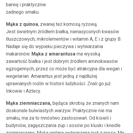
barwę i praktycznie
żadnego smaku.
Mąka z quinoa
, zwanej też komosą ryżową.
Jest świetnym źródłem białka, nienasyconych kwasów
tłuszczowych, mikrolementów i witamin A, E i z grupy B.
Nadaje się do wypieku pieczywa i wytwarzania
makaronów.
Mąka z amarantusa
ma wysoką
zawartość białka i jest dobrym źródłem aminokwasów
egzogennych, przez co może być atrakcyjna dla wegan i
wegetarian. Amarantus jest jedną z najdłużej
uprawianych roślin w historii ludzkości. Znali go już
Inkowie i Aztecy.
Mąka ziemniaczana,
będąca skrobią ze znanych nam
doskonale bulwiastych warzyw. Praktycznie nie ma
smaku, ma za to mnóstwo zastosowań. Od kisieli i
budyniów, zagęszczania zup i sosów po kluski i knedle
ziemniaczane. Mąka jaglana wytwarzana jest z prosa. Ma