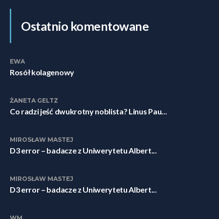
Ostatnio komentowane
EWA
Rosół kolagenowy
ŻANETA GELTZ
Co radzi jeść dwukrotny noblista? Linus Pau...
MIROSŁAW MASTEJ
D3 error – badacze z Uniwerytetu Albert...
MIROSŁAW MASTEJ
D3 error – badacze z Uniwerytetu Albert...
WM