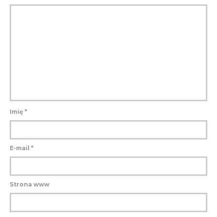
Imię
*
E-mail
*
Strona www