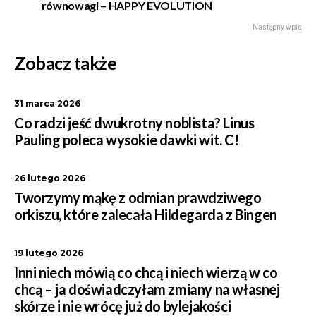
równowagi – HAPPY EVOLUTION
Następny wpis
Zobacz także
31 marca 2026
Co radzi jeść dwukrotny noblista? Linus
Pauling poleca wysokie dawki wit. C!
26 lutego 2026
Tworzymy mąkę z odmian prawdziwego
orkiszu, które zalecała Hildegarda z Bingen
19 lutego 2026
Inni niech mówią co chcą i niech wierzą w co
chcą – ja doświadczyłam zmiany na własnej
skórze i nie wrócę już do bylejakości