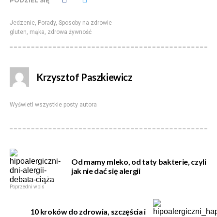
PODZIEL SIĘ
Jedzenie
,
Porady
,
Sposoby na zdrowie
gluten
,
mąka
,
zdrowa żywność
Krzysztof Paszkiewicz
Wyświetl wszystkie posty autora
Od mamy mleko, od taty bakterie, czyli
jak nie dać się alergii
Poprzedni wpis
10 kroków do zdrowia, szczęścia i