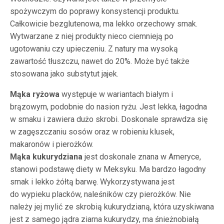
spożywczym do poprawy konsystencji produktu.
Całkowicie bezglutenowa, ma lekko orzechowy smak.
Wytwarzane z niej produkty nieco ciemnieją po
ugotowaniu czy upieczeniu. Z natury ma wysoką
zawartość tłuszczu, nawet do 20%. Może być także
stosowana jako substytut jajek.
Mąka ryżowa
występuje w wariantach białym i
brązowym, podobnie do nasion ryżu. Jest lekka, łagodna
w smaku i zawiera dużo skrobi. Doskonale sprawdza się
w zagęszczaniu sosów oraz w robieniu klusek,
makaronów i pierożków.
Mąka kukurydziana
jest doskonale znana w Ameryce,
stanowi podstawę diety w Meksyku. Ma bardzo łagodny
smak i lekko żółtą barwę. Wykorzystywana jest
do wypieku placków, naleśników czy pierożków. Nie
należy jej mylić ze skrobią kukurydzianą, która uzyskiwana
jest z samego jądra ziarna kukurydzy, ma śnieżnobiałą