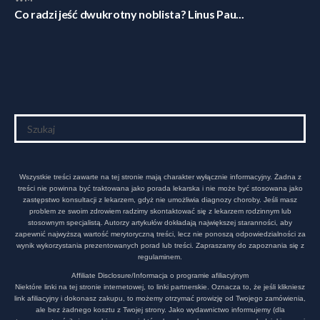
Co radzi jeść dwukrotny noblista? Linus Pau...
Wszystkie treści zawarte na tej stronie mają charakter wyłącznie informacyjny. Żadna z
treści nie powinna być traktowana jako porada lekarska i nie może być stosowana jako
zastępstwo konsultacji z lekarzem, gdyż nie umożliwia diagnozy choroby. Jeśli masz
problem ze swoim zdrowiem radzimy skontaktować się z lekarzem rodzinnym lub
stosownym specjalistą. Autorzy artykułów dokładają największej staranności, aby
zapewnić najwyższą wartość merytoryczną treści, lecz nie ponoszą odpowiedzialności za
wynik wykorzystania prezentowanych porad lub treści. Zapraszamy do zapoznania się z
regulaminem.
Affiliate Disclosure/Informacja o programie afiliacyjnym
Niektóre linki na tej stronie internetowej, to linki partnerskie. Oznacza to, że jeśli klikniesz
link afiliacyjny i dokonasz zakupu, to możemy otrzymać prowizję od Twojego zamówienia,
ale bez żadnego kosztu z Twojej strony. Jako wydawnictwo informujemy (dla