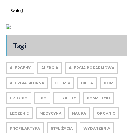
Tagi
ALERGENY
ALERGIA
ALERGIA POKARMOWA
ALERGIA SKÓRNA
CHEMIA
DIETA
DOM
DZIECKO
EKO
ETYKIETY
KOSMETYKI
LECZENIE
MEDYCYNA
NAUKA
ORGANIC
PROFILAKTYKA
STYL ŻYCIA
WYDARZENIA