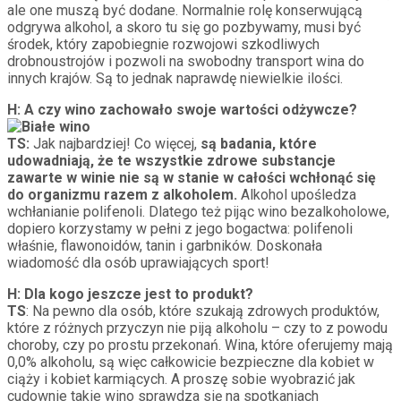
ale one muszą być dodane. Normalnie rolę konserwującą
odgrywa alkohol, a skoro tu się go pozbywamy, musi być
środek, który zapobiegnie rozwojowi szkodliwych
drobnoustrojów i pozwoli na swobodny transport wina do
innych krajów. Są to jednak naprawdę niewielkie ilości.
H: A czy wino zachowało swoje wartości odżywcze?
TS:
Jak najbardziej! Co więcej,
są badania, które
udowadniają, że te wszystkie zdrowe substancje
zawarte w winie nie są w stanie w całości wchłonąć się
do organizmu razem z alkoholem.
Alkohol upośledza
wchłanianie polifenoli. Dlatego też pijąc wino bezalkoholowe,
dopiero korzystamy w pełni z jego bogactwa: polifenoli
właśnie, flawonoidów, tanin i garbników. Doskonała
wiadomość dla osób uprawiających sport!
H: Dla kogo jeszcze jest to produkt?
TS
: Na pewno dla osób, które szukają zdrowych produktów,
które z różnych przyczyn nie piją alkoholu – czy to z powodu
choroby, czy po prostu przekonań. Wina, które oferujemy mają
0,0% alkoholu, są więc całkowicie bezpieczne dla kobiet w
ciąży i kobiet karmiących. A proszę sobie wyobrazić jak
cudownie takie wino sprawdza się na spotkaniach