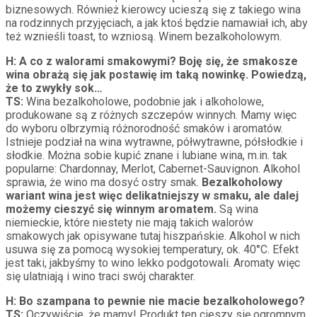
biznesowych. Również kierowcy ucieszą się z takiego wina
na rodzinnych przyjęciach, a jak ktoś będzie namawiał ich, aby
też wznieśli toast, to wzniosą. Winem bezalkoholowym.
H: A co z walorami smakowymi? Boję się, że smakosze
wina obrażą się jak postawię im taką nowinkę. Powiedzą,
że to zwykły sok…
TS:
Wina bezalkoholowe, podobnie jak i alkoholowe,
produkowane są z różnych szczepów winnych. Mamy więc
do wyboru olbrzymią różnorodność smaków i aromatów.
Istnieje podział na wina wytrawne, półwytrawne, półsłodkie i
słodkie. Można sobie kupić znane i lubiane wina, m.in. tak
popularne: Chardonnay, Merlot, Cabernet-Sauvignon. Alkohol
sprawia, że wino ma dosyć ostry smak.
Bezalkoholowy
wariant wina jest więc delikatniejszy w smaku, ale dalej
możemy cieszyć się winnym aromatem.
Są wina
niemieckie, które niestety nie mają takich walorów
smakowych jak opisywane tutaj hiszpańskie. Alkohol w nich
usuwa się za pomocą wysokiej temperatury, ok. 40°C. Efekt
jest taki, jakbyśmy to wino lekko podgotowali. Aromaty więc
się ulatniają i wino traci swój charakter.
H: Bo szampana to pewnie nie macie bezalkoholowego?
TS:
Oczywiście, że mamy! Produkt ten cieszy się ogromnym