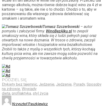
wcale im ten alkohol w winie nie był potrzebny. Przecież dla
samego alkoholu, można równie dobrze kupić wino za 4 zł w
kartonie – są takie, ale nie o to chodzi. Chodzi o to, aby w
poszanowaniu dla własnego zdrowia delektować się
smakiem i aromatem wina.
Tomasz Szczerbowski
– autor
pomysłu i założyciel firmy.
WinoBezAlku.pl
to zespół
smakoszy wina, który składa się z ludzi pełnych pasji oraz
otwartych na nowe doznania. W trosce o zdrowie, zaczęli
importować włoskie i hiszpańskie wina bezalkoholowe.
Zrobili to także z myślą o wszystkich tych, którzy kochają
kulturę picia wina, ale nie zawsze mogą sobie pozwolić na
chwilę przyjemności w towarzystwie alkoholu.
PODZIEL SIĘ
Etykiety bez tajemnic
,
Jedzenie
,
Jedzenie
,
Porady
,
Sposoby
na zdrowie
,
Wywiady
dieta
,
profilaktyka
,
styl życia
Krzysztof Paszkiewicz