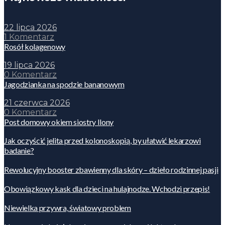
22 lipca 2026
1 Komentarz
Rosół kolagenowy
19 lipca 2026
0 Komentarz
Jagodzianka na spodzie bananowym
21 czerwca 2026
0 Komentarz
Post domowy okiem siostry Ilony
Jak oczyścić jelita przed kolonoskopią, by ułatwić lekarzowi
badanie?
Rewolucyjny booster zbawienny dla skóry – dzieło rodzinnej pasji
Obowiązkowy kask dla dzieci na hulajnodze. Wchodzi przepis!
Niewielka przywra, światowy problem