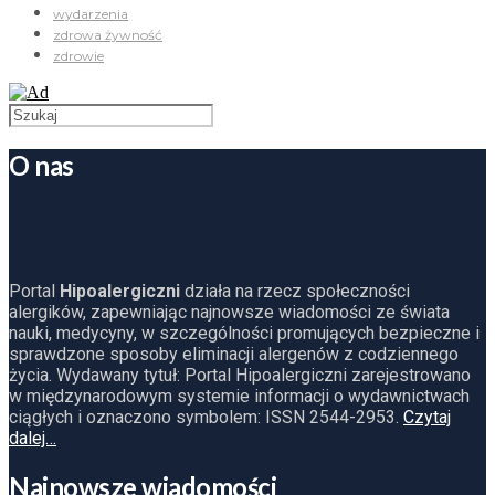
wydarzenia
zdrowa żywność
zdrowie
O nas
Portal
Hipoalergiczni
działa na rzecz społeczności
alergików, zapewniając najnowsze wiadomości ze świata
nauki, medycyny, w szczególności promujących bezpieczne i
sprawdzone sposoby eliminacji alergenów z codziennego
życia. Wydawany tytuł: Portal Hipoalergiczni zarejestrowano
w międzynarodowym systemie informacji o wydawnictwach
ciągłych i oznaczono symbolem: ISSN 2544-2953.
Czytaj
dalej…
Najnowsze wiadomości