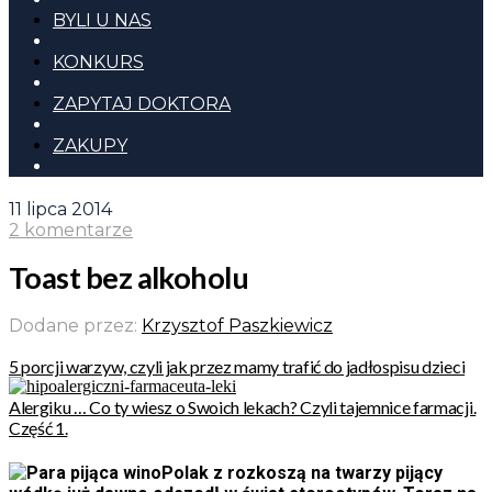
BYLI U NAS
KONKURS
ZAPYTAJ DOKTORA
ZAKUPY
11 lipca 2014
2 komentarze
Toast bez alkoholu
Dodane przez:
Krzysztof Paszkiewicz
5 porcji warzyw, czyli jak przez mamy trafić do jadłospisu dzieci
Alergiku … Co ty wiesz o Swoich lekach? Czyli tajemnice farmacji.
Część 1.
Polak z rozkoszą na twarzy pijący