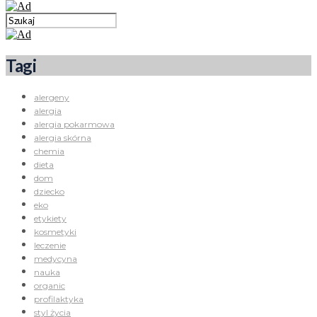
Tagi
alergeny
alergia
alergia pokarmowa
alergia skórna
chemia
dieta
dom
dziecko
eko
etykiety
kosmetyki
leczenie
medycyna
nauka
organic
profilaktyka
styl życia