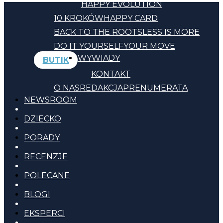
HAPPY EVOLUTION
10 KROKÓW
HAPPY CARD
BACK TO THE ROOTS
LESS IS MORE
DO IT YOURSELF
YOUR MOVE
WYWIADY
BUTIK
KONTAKT
O NAS
REDAKCJA
PRENUMERATA
NEWSROOM
DZIECKO
PORADY
RECENZJE
POLECANE
BLOGI
EKSPERCI