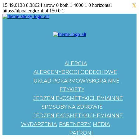
X
15
49.0138
8.38624
arrow
0
both
1
4000
1
0
horizontal
https://hipoalergiczni.pl
150
0
1
ALERGIA
ALERGENY
DROGI ODDECHOWE
UKŁAD POKARMOWY
SKÓRA
INNE
ETYKIETY
JEDZENIE
KOSMETYKI
CHEMIA
INNE
SPOSOBY NA ZDROWIE
JEDZENIE
KOSMETYKI
CHEMIA
INNE
WYDARZENIA
PARTNERZY
MEDIA
PATRONI