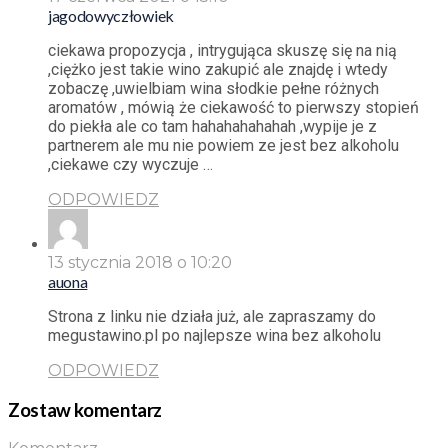
jagodowyczłowiek
ciekawa propozycja , intrygująca skuszę się na nią
,ciężko jest takie wino zakupić ale znajdę i wtedy
zobaczę ,uwielbiam wina słodkie pełne różnych
aromatów , mówią że ciekawość to pierwszy stopień
do piekła ale co tam hahahahahahah ,wypije je z
partnerem ale mu nie powiem ze jest bez alkoholu
,ciekawe czy wyczuje …
ODPOWIEDZ
13 stycznia 2018 o 10:20
auona
Strona z linku nie działa już, ale zapraszamy do
megustawino.pl po najlepsze wina bez alkoholu
ODPOWIEDZ
Zostaw komentarz