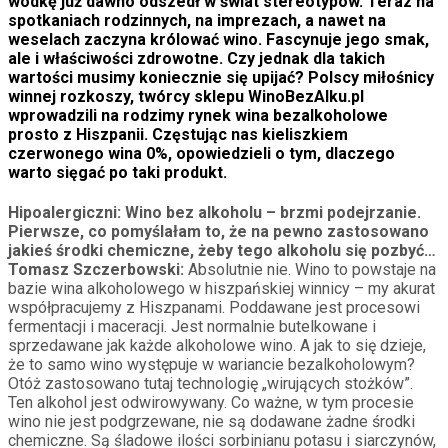
wódkę już dawno odszedł w świat stereotypów. Teraz na
spotkaniach rodzinnych, na imprezach, a nawet na
weselach zaczyna królować wino. Fascynuje jego smak,
ale i właściwości zdrowotne. Czy jednak dla takich
wartości musimy koniecznie się upijać? Polscy miłośnicy
winnej rozkoszy, twórcy sklepu WinoBezAlku.pl
wprowadzili na rodzimy rynek wina bezalkoholowe
prosto z Hiszpanii. Częstując nas kieliszkiem
czerwonego wina 0%, opowiedzieli o tym, dlaczego
warto sięgać po taki produkt.
Hipoalergiczni: Wino bez alkoholu – brzmi podejrzanie.
Pierwsze, co pomyślałam to, że na pewno zastosowano
jakieś środki chemiczne, żeby tego alkoholu się pozbyć…
Tomasz Szczerbowski:
Absolutnie nie. Wino to powstaje na
bazie wina alkoholowego w hiszpańskiej winnicy – my akurat
współpracujemy z Hiszpanami. Poddawane jest procesowi
fermentacji i maceracji. Jest normalnie butelkowane i
sprzedawane jak każde alkoholowe wino. A jak to się dzieje,
że to samo wino występuje w wariancie bezalkoholowym?
Otóż zastosowano tutaj technologię „wirujących stożków”.
Ten alkohol jest odwirowywany. Co ważne, w tym procesie
wino nie jest podgrzewane, nie są dodawane żadne środki
chemiczne. Są śladowe ilości sorbinianu potasu i siarczynów,