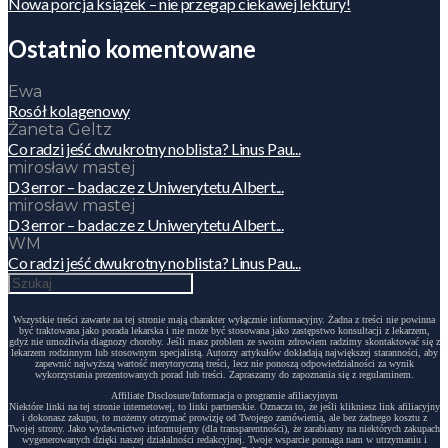
Nowa porcja książek – nie przegap ciekawej lektury!
Ostatnio komentowane
Ewa
Rosół kolagenowy
Żaneta Geltz
Co radzi jeść dwukrotny noblista? Linus Pau...
mirosław mastej
D3 error – badacze z Uniwerytetu Albert...
mirosław mastej
D3 error – badacze z Uniwerytetu Albert...
WM
Co radzi jeść dwukrotny noblista? Linus Pau...
Wszystkie treści zawarte na tej stronie mają charakter wyłącznie informacyjny. Żadna z treści nie powinna
być traktowana jako porada lekarska i nie może być stosowana jako zastępstwo konsultacji z lekarzem,
gdyż nie umożliwia diagnozy choroby. Jeśli masz problem ze swoim zdrowiem radzimy skontaktować się z
lekarzem rodzinnym lub stosownym specjalistą. Autorzy artykułów dokładają największej staranności, aby
zapewnić najwyższą wartość merytoryczną treści, lecz nie ponoszą odpowiedzialności za wynik
wykorzystania prezentowanych porad lub treści. Zapraszamy do zapoznania się z regulaminem.
Affiliate Disclosure/Informacja o programie afiliacyjnym
Niektóre linki na tej stronie internetowej, to linki partnerskie. Oznacza to, że jeśli klikniesz link afiliacyjny
i dokonasz zakupu, to możemy otrzymać prowizję od Twojego zamówienia, ale bez żadnego kosztu z
Twojej strony. Jako wydawnictwo informujemy (dla transparentności), że zarabiamy na niektórych zakupach
wygenerowanych dzięki naszej działalności redakcyjnej. Twoje wsparcie pomaga nam w utrzymaniu i