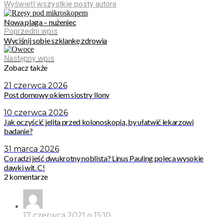
Wyświetl wszystkie posty autora
Nowa plaga – nużeniec
Poprzedni wpis
Wyciśnij sobie szklankę zdrowia
Następny wpis
Zobacz także
21 czerwca 2026
Post domowy okiem siostry Ilony
10 czerwca 2026
Jak oczyścić jelita przed kolonoskopią, by ułatwić lekarzowi
badanie?
31 marca 2026
Co radzi jeść dwukrotny noblista? Linus Pauling poleca wysokie
dawki wit. C!
2 komentarze
17 czerwca 2021 o 15:10