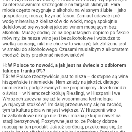
zainteresowaniem szczególnie na targach ślubnych. Para
młoda często rezygnuje z alkoholu na własnym ślubie – jako
gospodarze, muszą trzymać fason. Zamiast udawać i pić
wodę mineralną z kieliszków do wódki, mogą spokojnie
delektować się wysokiej jakości winem musującym bez
alkoholu. Muszę dodać, że na degustacjach, dopiero po fakcie
mówimy, że nasze wino jest bezalkoholowe i wzbudza to
wielką sensację, nikt nie chce w to wierzyć, tak zbliżone jest
w smaku do alkoholowego. Czasami musiałbym z alkomatem
chodzić, żeby przekonać niedowiarków!
H: W Polsce to nowość, a jak jest na świecie z odbiorem
takiego trunku 0%?
TS:
W Polsce rzeczywiście jest to nisza – dostępne są wina
hiszpańskie i niemieckie. Nam zależy na jakości, dlatego
niemieckich, podgrzewanych nie proponujemy. Jeżeli chodzi
o świat – w Niemczech królują Rieslingi, w Hiszpanii i we
Włoszech zaczyna się już ta wspomniana technologia
„wirujących stożków”. Im dalej przesuwamy się na zachód,
tym ta kultura picia wina jest większa. W Hiszpanii wino
bezalkoholowe nikogo nie dziwi, można je kupić nawet na
stacji benzynowej. Pozytywne jest to, że Polacy dobrze
reagują na ten produkt. Jak już spróbują, przekonują się, że