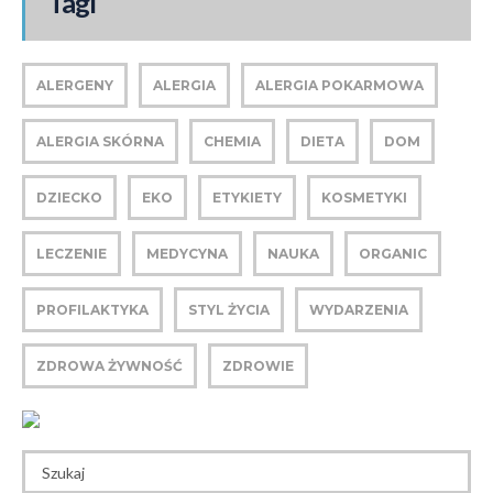
Tagi
ALERGENY
ALERGIA
ALERGIA POKARMOWA
ALERGIA SKÓRNA
CHEMIA
DIETA
DOM
DZIECKO
EKO
ETYKIETY
KOSMETYKI
LECZENIE
MEDYCYNA
NAUKA
ORGANIC
PROFILAKTYKA
STYL ŻYCIA
WYDARZENIA
ZDROWA ŻYWNOŚĆ
ZDROWIE