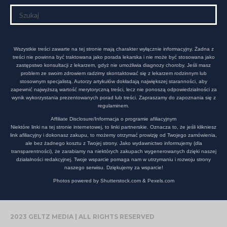
Wszystkie treści zawarte na tej stronie mają charakter wyłącznie informacyjny. Żadna z
treści nie powinna być traktowana jako porada lekarska i nie może być stosowana jako
zastępstwo konsultacji z lekarzem, gdyż nie umożliwia diagnozy choroby. Jeśli masz
problem ze swoim zdrowiem radzimy skontaktować się z lekarzem rodzinnym lub
stosownym specjalistą. Autorzy artykułów dokładają największej staranności, aby
zapewnić najwyższą wartość merytoryczną treści, lecz nie ponoszą odpowiedzialności za
wynik wykorzystania prezentowanych porad lub treści. Zapraszamy do zapoznania się z
regulaminem.
Affiliate Disclosure/Informacja o programie afiliacyjnym
Niektóre linki na tej stronie internetowej, to linki partnerskie. Oznacza to, że jeśli klikniesz
link afiliacyjny i dokonasz zakupu, to możemy otrzymać prowizję od Twojego zamówienia,
ale bez żadnego kosztu z Twojej strony. Jako wydawnictwo informujemy (dla
transparentności), że zarabiamy na niektórych zakupach wygenerowanych dzięki naszej
działalności redakcyjnej. Twoje wsparcie pomaga nam w utrzymaniu i rozwoju strony
naszego serwisu. Dziękujemy za wsparcie!
Photos powered by Shutterstock.com & Pexels.com
2023 GELTZ MEDIA | ALL RIGHTS RESERVED